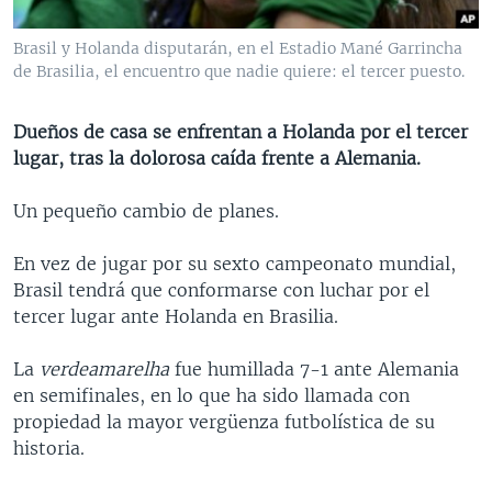
MULTIMEDIA
VENEZUELA
NICARAGUA
ECONOMÍA
Brasil y Holanda disputarán, en el Estadio Mané Garrincha
PROGRAMAS TV
BRASIL
ENTRETENIMIENTO Y CULTURA
VIDEOS
de Brasilia, el encuentro que nadie quiere: el tercer puesto.
RADIO
TECNOLOGÍA
FOTOGRAFÍA
EL MUNDO AL DÍA
Dueños de casa se enfrentan a Holanda por el tercer
DIRECT
DEPORTES
AUDIOS
FORO INTERAMERICANO
AVANCE INFORMATIVO
lugar, tras la dolorosa caída frente a Alemania.
DOCUMENTALES DE LA VOA
CIENCIA Y SALUD
VISIÓN 360
AUDIONOTICIAS
Un pequeño cambio de planes.
LAS CLAVES
BUENOS DÍAS AMÉRICA
Learning English
PANORAMA
ESTADOS UNIDOS AL DÍA
En vez de jugar por su sexto campeonato mundial,
Brasil tendrá que conformarse con luchar por el
SÍGANOS
EL MUNDO AL DÍA [RADIO]
tercer lugar ante Holanda en Brasilia.
FORO [RADIO]
La
verdeamarelha
fue humillada 7-1 ante Alemania
DEPORTIVO INTERNACIONAL
en semifinales, en lo que ha sido llamada con
Idiomas
NOTA ECONÓMICA
propiedad la mayor vergüenza futbolística de su
historia.
ENTRETENIMIENTO