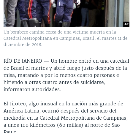
MULTIMEDIA
VENEZUELA
NICARAGUA
ECONOMÍA
PROGRAMAS TV
BRASIL
ENTRETENIMIENTO Y CULTURA
VIDEOS
RADIO
TECNOLOGÍA
FOTOGRAFÍA
EL MUNDO AL DÍA
Un bombero camina cerca de una víctima muerta en la
DIRECT
DEPORTES
AUDIOS
FORO INTERAMERICANO
AVANCE INFORMATIVO
Catedral Metropolitana en Campinas, Brasil, el martes 11 de
diciembre de 2018.
DOCUMENTALES DE LA VOA
CIENCIA Y SALUD
VISIÓN 360
AUDIONOTICIAS
LAS CLAVES
BUENOS DÍAS AMÉRICA
RÍO DE JANEIRO —
Un hombre entró en una catedral
Learning English
de Brasil el martes y abrió fuego justo después de la
PANORAMA
ESTADOS UNIDOS AL DÍA
misa, matando a por lo menos cuatro personas e
SÍGANOS
EL MUNDO AL DÍA [RADIO]
hiriendo a otras cuatro antes de suicidarse,
informaron autoridades.
FORO [RADIO]
DEPORTIVO INTERNACIONAL
El tiroteo, algo inusual en la nación más grande de
Idiomas
América Latina, ocurrió después del servicio del
NOTA ECONÓMICA
mediodía en la Catedral Metropolitana de Campinas,
ENTRETENIMIENTO
a unos 100 kilómetros (60 millas) al norte de Sao
Paulo.