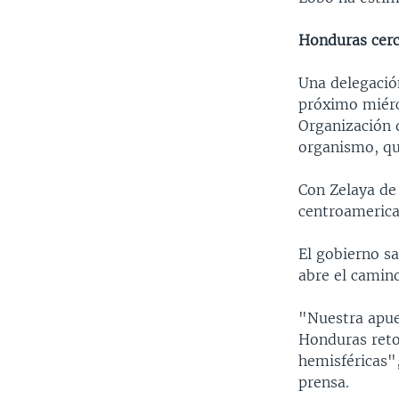
Honduras cerc
Una delegació
próximo miérco
Organización 
organismo, qu
Con Zelaya de
centroamerica
El gobierno s
abre el camino
"Nuestra apue
Honduras reto
hemisféricas"
prensa.