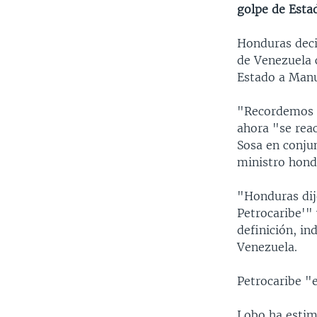
golpe de Esta
Honduras deci
de Venezuela c
Estado a Manu
"Recordemos q
ahora "se reac
Sosa en conju
ministro hond
"Honduras dij
Petrocaribe'" 
definición, in
Venezuela.
Petrocaribe "e
Lobo ha estima