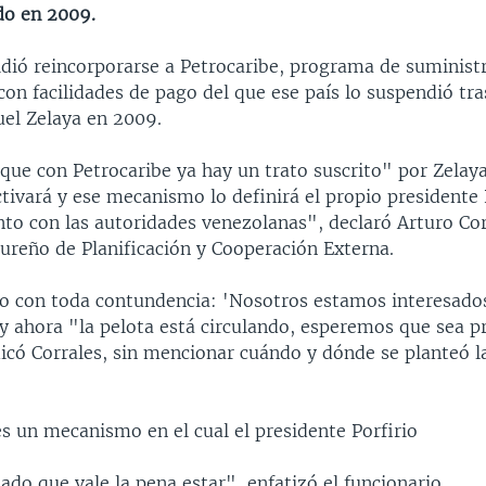
do en 2009.
dió reincorporarse a Petrocaribe, programa de suminist
on facilidades de pago del que ese país lo suspendió tra
el Zelaya en 2009.
ue con Petrocaribe ya hay un trato suscrito" por Zelay
tivará y ese mecanismo lo definirá el propio presidente 
nto con las autoridades venezolanas", declaró Arturo Cor
ureño de Planificación y Cooperación Externa.
o con toda contundencia: 'Nosotros estamos interesados
y ahora "la pelota está circulando, esperemos que sea p
dicó Corrales, sin mencionar cuándo y dónde se planteó l
s un mecanismo en el cual el presidente Porfirio
do que vale la pena estar", enfatizó el funcionario.