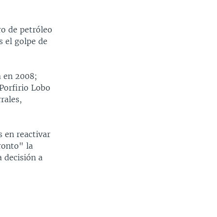
ro de petróleo
s el golpe de
a en 2008;
Porfirio Lobo
rales,
 en reactivar
ronto" la
a decisión a