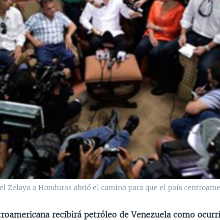
l Zelaya a Honduras abrió el camino para que el país centroame
troamericana recibirá petróleo de Venezuela como ocurrí