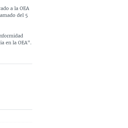
rado a la OEA
ramado del 5
onformidad
ia en la OEA".