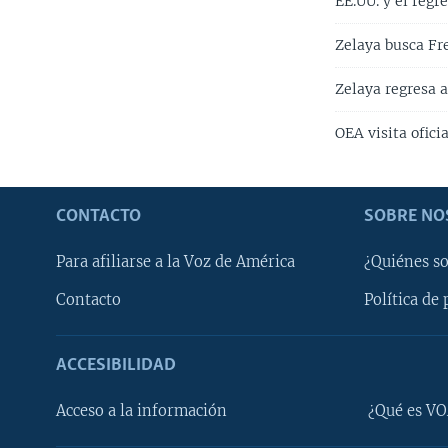
EE.UU. y el reg
Zelaya busca Fr
Zelaya regresa 
OEA visita ofici
CONTACTO
SOBRE NO
Para afiliarse a la Voz de América
¿Quiénes s
Contacto
Política de 
ACCESIBILIDAD
Learning English
Acceso a la información
¿Qué es VO
SÍGANOS