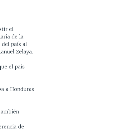
tir el
aria de la
del país al
anuel Zelaya.
ue el país
aya a Honduras
 también
y
erencia de