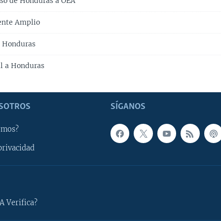
reso de Honduras a OEA
ente Amplio
a Honduras
al a Honduras
SOTROS
SÍGANOS
omos?
privacidad
A Verifica?