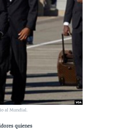
io al Mundial.
idores quienes