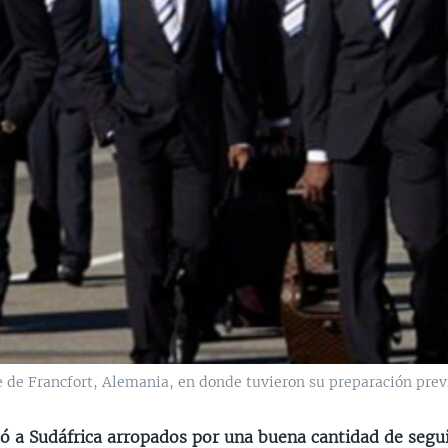
 de Francfort, Alemania, en donde tuvieron su preparación prev
egó a Sudáfrica arropados por una buena cantidad de segu