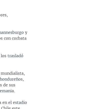
res,
ohannesburgo y
os con corbata
los trasladó
 mundialista,
 hondureños,
s de sus
lemania.
 en el estadio
Chile este