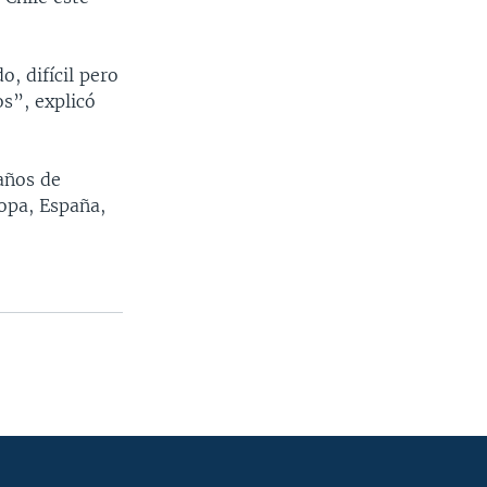
, difícil pero
s”, explicó
años de
opa, España,