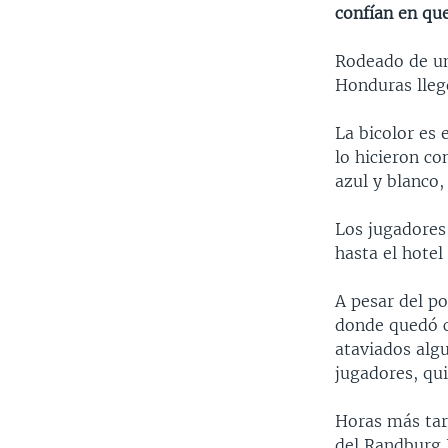
confían en qu
Rodeado de un
Honduras lleg
La bicolor es
lo hicieron c
azul y blanco,
Los jugadores
hasta el hotel
A pesar del p
donde quedó c
ataviados alg
jugadores, qu
Horas más tar
del Randburg 