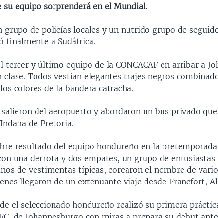
e su equipo sorprenderá en el Mundial.
 grupo de policías locales y un nutrido grupo de seguido
ó finalmente a Sudáfrica.
 el tercer y último equipo de la CONCACAF en arribar a J
on clase. Todos vestían elegantes trajes negros combinad
 los colores de la bandera catracha.
 salieron del aeropuerto y abordaron un bus privado que 
 Indaba de Pretoria.
obre resultado del equipo hondureño en la pretemporada
on una derrota y dos empates, un grupo de entusiastas
unos de vestimentas típicas, corearon el nombre de vario
ienes llegaron de un extenuante viaje desde Francfort, A
de el seleccionado hondureño realizó su primera práctica
FC, de Johannesburgo con miras a prepara su debut ante 