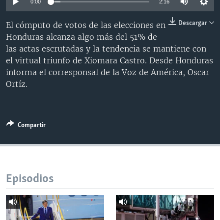
0:00
2:16
MULTIMEDIA
VENEZUELA
NICARAGUA
ECONOMÍA
Descargar
El cómputo de votos de las elecciones en
PROGRAMAS TV
BRASIL
ENTRETENIMIENTO Y CULTURA
VIDEOS
Honduras alcanza algo más del 51% de
RADIO
TECNOLOGÍA
FOTOGRAFÍA
EL MUNDO AL DÍA
las actas escrutadas y la tendencia se mantiene con
el virtual triunfo de Xiomara Castro. Desde Honduras
DIRECT
DEPORTES
AUDIOS
FORO INTERAMERICANO
AVANCE INFORMATIVO
informa el corresponsal de la Voz de América, Oscar
DOCUMENTALES DE LA VOA
CIENCIA Y SALUD
VISIÓN 360
AUDIONOTICIAS
Ortíz.
LAS CLAVES
BUENOS DÍAS AMÉRICA
Learning English
PANORAMA
ESTADOS UNIDOS AL DÍA
Compartir
SÍGANOS
EL MUNDO AL DÍA [RADIO]
FORO [RADIO]
DEPORTIVO INTERNACIONAL
Episodios
Idiomas
NOTA ECONÓMICA
ENTRETENIMIENTO