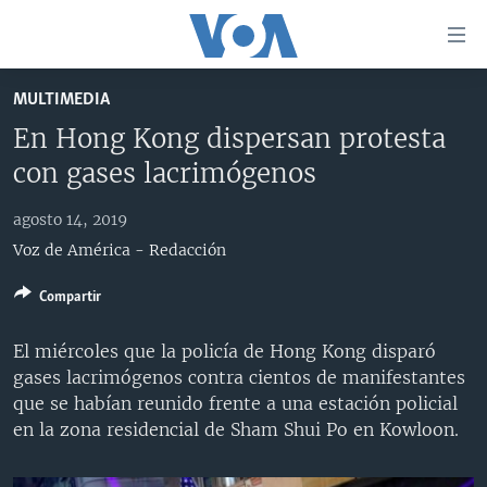
Enlaces
para
accesibilidad
MULTIMEDIA
Salte
AMÉRICA DEL NORTE
En Hong Kong dispersan protesta
al
ELECCIONES EEUU 2024
EEUU
con gases lacrimógenos
contenido
principal
VOA VERIFICA
MÉXICO
ELECCIONES EEUU
Salte
agosto 14, 2019
AMÉRICA LATINA
HAITÍ
VOTO DIVIDIDO
VOA VERIFICA UCRANIA/RUSIA
al
Voz de América - Redacción
navegador
CHINA EN AMÉRICA LATINA
VOA VERIFICA INMIGRACIÓN
ARGENTINA
principal
Compartir
CENTROAMÉRICA
VOA VERIFICA AMÉRICA LATINA
BOLIVIA
Salte
a
El miércoles que la policía de Hong Kong disparó
OTRAS SECCIONES
COLOMBIA
COSTA RICA
búsqueda
gases lacrimógenos contra cientos de manifestantes
ESPECIALES DE LA VOA
CHILE
EL SALVADOR
INMIGRACIÓN
que se habían reunido frente a una estación policial
en la zona residencial de Sham Shui Po en Kowloon.
LIBERTAD DE PRENSA
PERÚ
GUATEMALA
LIBERTAD DE PRENSA
UCRANIA
ECUADOR
HONDURAS
MUNDO