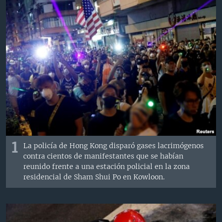
MULTIMEDIA
VENEZUELA
NICARAGUA
ECONOMÍA
PROGRAMAS TV
BRASIL
ENTRETENIMIENTO Y CULTURA
VIDEOS
RADIO
TECNOLOGÍA
FOTOGRAFÍA
EL MUNDO AL DÍA
DIRECT
DEPORTES
AUDIOS
FORO INTERAMERICANO
AVANCE INFORMATIVO
DOCUMENTALES DE LA VOA
CIENCIA Y SALUD
VISIÓN 360
AUDIONOTICIAS
LAS CLAVES
BUENOS DÍAS AMÉRICA
Learning English
PANORAMA
ESTADOS UNIDOS AL DÍA
SÍGANOS
EL MUNDO AL DÍA [RADIO]
1
La policía de Hong Kong disparó gases lacrimógenos
FORO [RADIO]
contra cientos de manifestantes que se habían
reunido frente a una estación policial en la zona
DEPORTIVO INTERNACIONAL
residencial de Sham Shui Po en Kowloon.
Idiomas
NOTA ECONÓMICA
ENTRETENIMIENTO