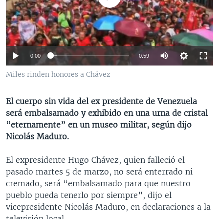
MULTIMEDIA
VENEZUELA
NICARAGUA
ECONOMÍA
PROGRAMAS TV
BRASIL
ENTRETENIMIENTO Y CULTURA
VIDEOS
RADIO
TECNOLOGÍA
FOTOGRAFÍA
EL MUNDO AL DÍA
0:00
0:59
DIRECT
DEPORTES
AUDIOS
FORO INTERAMERICANO
AVANCE INFORMATIVO
Miles rinden honores a Chávez
DOCUMENTALES DE LA VOA
CIENCIA Y SALUD
VISIÓN 360
AUDIONOTICIAS
LAS CLAVES
BUENOS DÍAS AMÉRICA
El cuerpo sin vida del ex presidente de Venezuela
Learning English
será embalsamado y exhibido en una urna de cristal
PANORAMA
ESTADOS UNIDOS AL DÍA
“eternamente” en un museo militar, según dijo
SÍGANOS
EL MUNDO AL DÍA [RADIO]
Nicolás Maduro.
FORO [RADIO]
El expresidente Hugo Chávez, quien falleció el
DEPORTIVO INTERNACIONAL
pasado martes 5 de marzo, no será enterrado ni
Idiomas
cremado, será “embalsamado para que nuestro
NOTA ECONÓMICA
pueblo pueda tenerlo por siempre”, dijo el
ENTRETENIMIENTO
vicepresidente Nicolás Maduro, en declaraciones a la
televisión local.