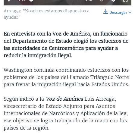
MULTIMEDIA
VENEZUELA
NICARAGUA
ECONOMÍA
Arreaga: "Nosotros estamos dispuestos a
Descargar
PROGRAMAS TV
BRASIL
ENTRETENIMIENTO Y CULTURA
VIDEOS
ayudar"
RADIO
TECNOLOGÍA
FOTOGRAFÍA
EL MUNDO AL DÍA
En entrevista con la Voz de América, un funcionario
DIRECT
DEPORTES
AUDIOS
FORO INTERAMERICANO
AVANCE INFORMATIVO
del Departamento de Estado elogió los esfuerzos de
las autoridades de Centroamérica para ayudar a
DOCUMENTALES DE LA VOA
CIENCIA Y SALUD
VISIÓN 360
AUDIONOTICIAS
reducir la inmigración ilegal.
LAS CLAVES
BUENOS DÍAS AMÉRICA
Learning English
Washington continúa coordinando esfuerzos con los
PANORAMA
ESTADOS UNIDOS AL DÍA
gobiernos de los países del llamado Triángulo Norte
SÍGANOS
EL MUNDO AL DÍA [RADIO]
para frenar la migración ilegal hacia Estados Unidos.
FORO [RADIO]
Según indicó a la
Voz de América
Luis Arreaga,
DEPORTIVO INTERNACIONAL
vicesecretario de Estado Adjunto para Asuntos
Idiomas
Internacionales de Narcóticos y Aplicación de la ley,
NOTA ECONÓMICA
ese objetivo se logra trabajando de la mano con los
ENTRETENIMIENTO
países de la región.