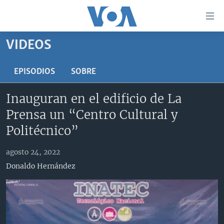
Enlaces
para
accesibilidad
VIDEOS
Salte
AMÉRICA DEL NORTE
al
ELECCIONES EEUU 2024
EEUU
EPISODIOS
SOBRE
contenido
principal
VOA VERIFICA
MÉXICO
ELECCIONES EEUU
Inauguran en el edificio de La
Salte
AMÉRICA LATINA
HAITÍ
VOTO DIVIDIDO
VOA VERIFICA UCRANIA/RUSIA
Prensa un “Centro Cultural y
al
navegador
CHINA EN AMÉRICA LATINA
VOA VERIFICA INMIGRACIÓN
ARGENTINA
Politécnico”
principal
CENTROAMÉRICA
VOA VERIFICA AMÉRICA LATINA
BOLIVIA
Salte
agosto 24, 2022
a
OTRAS SECCIONES
COLOMBIA
COSTA RICA
Donaldo Hernández
búsqueda
ESPECIALES DE LA VOA
CHILE
EL SALVADOR
INMIGRACIÓN
LIBERTAD DE PRENSA
PERÚ
GUATEMALA
LIBERTAD DE PRENSA
UCRANIA
ECUADOR
HONDURAS
MUNDO