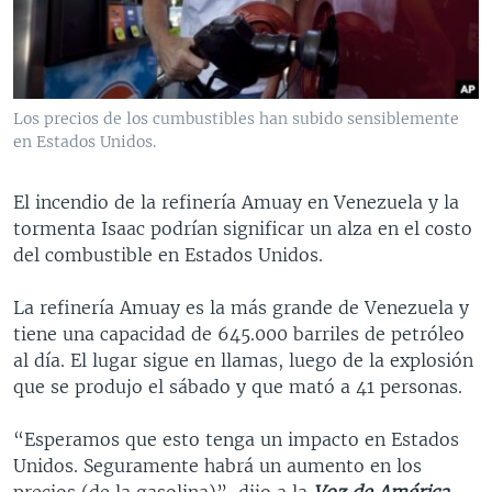
MULTIMEDIA
VENEZUELA
NICARAGUA
ECONOMÍA
PROGRAMAS TV
BRASIL
ENTRETENIMIENTO Y CULTURA
VIDEOS
RADIO
TECNOLOGÍA
FOTOGRAFÍA
EL MUNDO AL DÍA
Los precios de los cumbustibles han subido sensiblemente
DIRECT
DEPORTES
AUDIOS
FORO INTERAMERICANO
AVANCE INFORMATIVO
en Estados Unidos.
DOCUMENTALES DE LA VOA
CIENCIA Y SALUD
VISIÓN 360
AUDIONOTICIAS
El incendio de la refinería Amuay en Venezuela y la
LAS CLAVES
BUENOS DÍAS AMÉRICA
tormenta Isaac podrían significar un alza en el costo
Learning English
del combustible en Estados Unidos.
PANORAMA
ESTADOS UNIDOS AL DÍA
SÍGANOS
EL MUNDO AL DÍA [RADIO]
La refinería Amuay es la más grande de Venezuela y
tiene una capacidad de 645.000 barriles de petróleo
FORO [RADIO]
al día. El lugar sigue en llamas, luego de la explosión
DEPORTIVO INTERNACIONAL
que se produjo el sábado y que mató a 41 personas.
Idiomas
NOTA ECONÓMICA
“Esperamos que esto tenga un impacto en Estados
ENTRETENIMIENTO
Unidos. Seguramente habrá un aumento en los
precios (de la gasolina)”, dijo a la
Voz de América