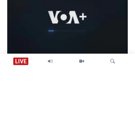
Descarga VOA +
LIVE
Visión 360
Búsqueda
SÍGANOS