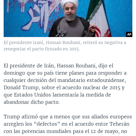
MULTIMEDIA
VENEZUELA
NICARAGUA
ECONOMÍA
PROGRAMAS TV
BRASIL
ENTRETENIMIENTO Y CULTURA
VIDEOS
RADIO
TECNOLOGÍA
FOTOGRAFÍA
EL MUNDO AL DÍA
DIRECT
DEPORTES
AUDIOS
FORO INTERAMERICANO
AVANCE INFORMATIVO
El presidente iraní, Hassan Rouhani, reiteró su negativa a
renegociar el pacto firmado en 2015.
DOCUMENTALES DE LA VOA
CIENCIA Y SALUD
VISIÓN 360
AUDIONOTICIAS
LAS CLAVES
BUENOS DÍAS AMÉRICA
El presidente de Irán, Hassan Rouhani, dijo el
Learning English
PANORAMA
ESTADOS UNIDOS AL DÍA
domingo que su país tiene planes para responder a
cualquier decisión del mandatario estadounidense,
SÍGANOS
EL MUNDO AL DÍA [RADIO]
Donald Trump, sobre el acuerdo nuclear de 2015 y
FORO [RADIO]
que Estados Unidos lamentaría la medida de
abandonar dicho pacto.
DEPORTIVO INTERNACIONAL
Idiomas
NOTA ECONÓMICA
Trump afirmó que a menos que sus aliados europeos
arreglen los “defectos” en el acuerdo entre Teherán
ENTRETENIMIENTO
con las potencias mundiales para el 12 de mayo, no