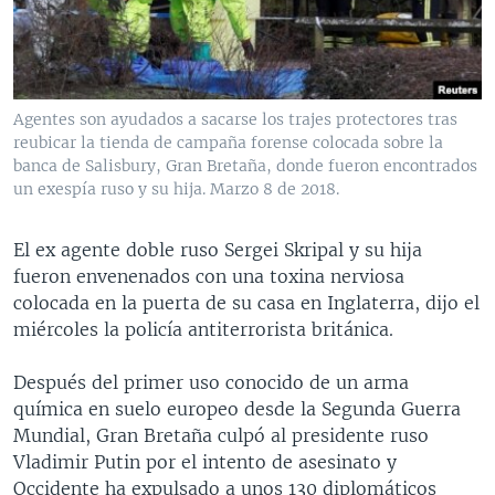
MULTIMEDIA
VENEZUELA
NICARAGUA
ECONOMÍA
PROGRAMAS TV
BRASIL
ENTRETENIMIENTO Y CULTURA
VIDEOS
RADIO
TECNOLOGÍA
FOTOGRAFÍA
EL MUNDO AL DÍA
Agentes son ayudados a sacarse los trajes protectores tras
DIRECT
DEPORTES
AUDIOS
FORO INTERAMERICANO
AVANCE INFORMATIVO
reubicar la tienda de campaña forense colocada sobre la
banca de Salisbury, Gran Bretaña, donde fueron encontrados
DOCUMENTALES DE LA VOA
CIENCIA Y SALUD
VISIÓN 360
AUDIONOTICIAS
un exespía ruso y su hija. Marzo 8 de 2018.
LAS CLAVES
BUENOS DÍAS AMÉRICA
Learning English
El ex agente doble ruso Sergei Skripal y su hija
PANORAMA
ESTADOS UNIDOS AL DÍA
fueron envenenados con una toxina nerviosa
SÍGANOS
EL MUNDO AL DÍA [RADIO]
colocada en la puerta de su casa en Inglaterra, dijo el
miércoles la policía antiterrorista británica.
FORO [RADIO]
DEPORTIVO INTERNACIONAL
Después del primer uso conocido de un arma
Idiomas
química en suelo europeo desde la Segunda Guerra
NOTA ECONÓMICA
Mundial, Gran Bretaña culpó al presidente ruso
ENTRETENIMIENTO
Vladimir Putin por el intento de asesinato y
Occidente ha expulsado a unos 130 diplomáticos