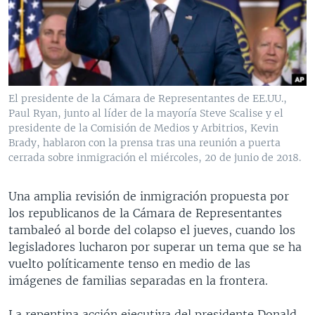
MULTIMEDIA
VENEZUELA
NICARAGUA
ECONOMÍA
PROGRAMAS TV
BRASIL
ENTRETENIMIENTO Y CULTURA
VIDEOS
RADIO
TECNOLOGÍA
FOTOGRAFÍA
EL MUNDO AL DÍA
DIRECT
DEPORTES
AUDIOS
FORO INTERAMERICANO
AVANCE INFORMATIVO
El presidente de la Cámara de Representantes de EE.UU.,
Paul Ryan, junto al líder de la mayoría Steve Scalise y el
DOCUMENTALES DE LA VOA
CIENCIA Y SALUD
VISIÓN 360
AUDIONOTICIAS
presidente de la Comisión de Medios y Arbitrios, Kevin
LAS CLAVES
BUENOS DÍAS AMÉRICA
Brady, hablaron con la prensa tras una reunión a puerta
Learning English
cerrada sobre inmigración el miércoles, 20 de junio de 2018.
PANORAMA
ESTADOS UNIDOS AL DÍA
SÍGANOS
EL MUNDO AL DÍA [RADIO]
Una amplia revisión de inmigración propuesta por
los republicanos de la Cámara de Representantes
FORO [RADIO]
tambaleó al borde del colapso el jueves, cuando los
DEPORTIVO INTERNACIONAL
legisladores lucharon por superar un tema que se ha
Idiomas
vuelto políticamente tenso en medio de las
NOTA ECONÓMICA
imágenes de familias separadas en la frontera.
ENTRETENIMIENTO
La repentina acción ejecutiva del presidente Donald