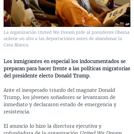
MULTIMEDIA
VENEZUELA
NICARAGUA
ECONOMÍA
PROGRAMAS TV
BRASIL
ENTRETENIMIENTO Y CULTURA
VIDEOS
RADIO
TECNOLOGÍA
FOTOGRAFÍA
EL MUNDO AL DÍA
La organización United We Dream pide al presidente Obama
DIRECT
DEPORTES
AUDIOS
FORO INTERAMERICANO
AVANCE INFORMATIVO
ordene un alto a las deportaciones antes de abandonar la
Casa Blanca.
DOCUMENTALES DE LA VOA
CIENCIA Y SALUD
VISIÓN 360
AUDIONOTICIAS
LAS CLAVES
BUENOS DÍAS AMÉRICA
Los inmigrantes en especial los indocumentados se
Learning English
preparan para hacer frente a las políticas migratorias
PANORAMA
ESTADOS UNIDOS AL DÍA
del presidente electo Donald Trump.
SÍGANOS
EL MUNDO AL DÍA [RADIO]
Ante el inesperado triunfo del magnate Donald
FORO [RADIO]
Trump, los jóvenes soñadores se levantaron de
DEPORTIVO INTERNACIONAL
inmediato y declararon estado de emergencia y
Idiomas
resistencia.
NOTA ECONÓMICA
ENTRETENIMIENTO
El anuncio lo hizo la directora ejecutiva y
cofundadora de la organización
United We Dream
,