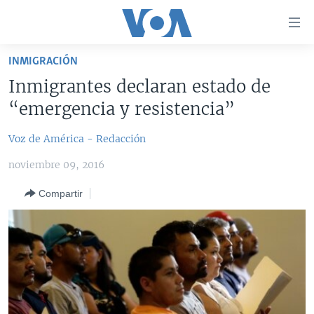
Enlaces
para
accesibilidad
INMIGRACIÓN
Salte
AMÉRICA DEL NORTE
Inmigrantes declaran estado de
al
ELECCIONES EEUU 2024
EEUU
“emergencia y resistencia”
contenido
principal
VOA VERIFICA
MÉXICO
ELECCIONES EEUU
Voz de América - Redacción
Salte
AMÉRICA LATINA
HAITÍ
VOTO DIVIDIDO
VOA VERIFICA UCRANIA/RUSIA
al
noviembre 09, 2016
navegador
CHINA EN AMÉRICA LATINA
VOA VERIFICA INMIGRACIÓN
ARGENTINA
principal
Compartir
CENTROAMÉRICA
VOA VERIFICA AMÉRICA LATINA
BOLIVIA
Salte
a
OTRAS SECCIONES
COLOMBIA
COSTA RICA
búsqueda
ESPECIALES DE LA VOA
CHILE
EL SALVADOR
INMIGRACIÓN
LIBERTAD DE PRENSA
PERÚ
GUATEMALA
LIBERTAD DE PRENSA
UCRANIA
ECUADOR
HONDURAS
MUNDO