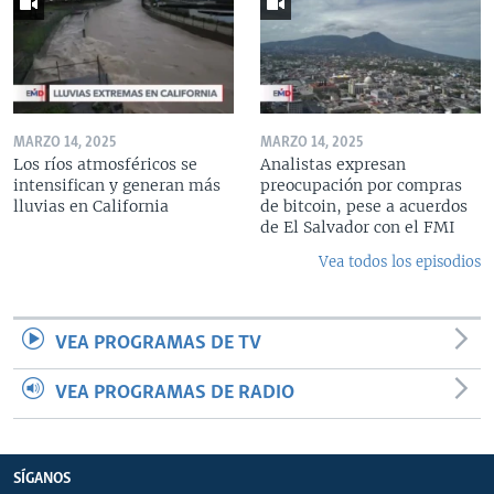
MARZO 14, 2025
MARZO 14, 2025
Los ríos atmosféricos se
Analistas expresan
intensifican y generan más
preocupación por compras
lluvias en California
de bitcoin, pese a acuerdos
de El Salvador con el FMI
Vea todos los episodios
VEA PROGRAMAS DE TV
VEA PROGRAMAS DE RADIO
SÍGANOS