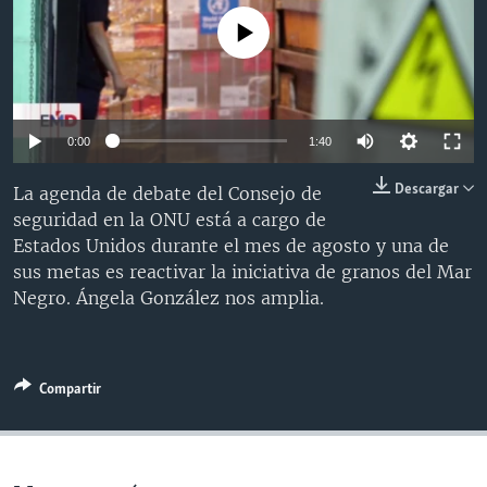
MULTIMEDIA
VENEZUELA
NICARAGUA
ECONOMÍA
No media source currently available
PROGRAMAS TV
BRASIL
ENTRETENIMIENTO Y CULTURA
VIDEOS
RADIO
TECNOLOGÍA
FOTOGRAFÍA
EL MUNDO AL DÍA
DIRECT
DEPORTES
AUDIOS
FORO INTERAMERICANO
AVANCE INFORMATIVO
0:00
1:40
DOCUMENTALES DE LA VOA
CIENCIA Y SALUD
VISIÓN 360
AUDIONOTICIAS
Descargar
La agenda de debate del Consejo de
LAS CLAVES
BUENOS DÍAS AMÉRICA
seguridad en la ONU está a cargo de
Learning English
Estados Unidos durante el mes de agosto y una de
PANORAMA
ESTADOS UNIDOS AL DÍA
sus metas es reactivar la iniciativa de granos del Mar
SÍGANOS
EL MUNDO AL DÍA [RADIO]
Negro. Ángela González nos amplia.
FORO [RADIO]
DEPORTIVO INTERNACIONAL
Compartir
Idiomas
NOTA ECONÓMICA
ENTRETENIMIENTO