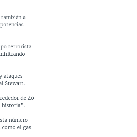
a también a
 potencias
po terrorista
infiltrando
 y ataques
al Stewart.
lrededor de 40
 historia”.
ista número
s como el gas