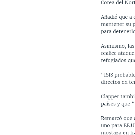
Corea del Nort
Añadió que a 
mantener su p
para detenerlo
Asimismo, las
realice ataque
refugiados que
“ISIS probabl
directos en te
Clapper tambi
países y que “
Remarcó que e
uno para EE.U
mostaza en Ira