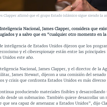
mes Clapper afirmó que el grupo Estado islámico sigue siendo la
 Inteligencia Nacional, James Clapper, considera que exi
fugiados y a salvo que en “cualquier otro momento en la 
de inteligencia de Estados Unidos dijeron que los progr
terrorismo y el ciberespionaje están entre las principal
s Unidos este año.
Inteligencia Nacional, James Clapper, y el director de la A
ilitar, James Stewart, dijeron a una comisión del senado
tos y crisis que confronta Estados Unidos es más diverso
ntinua produciendo materiales fisibles y desarrollando 
zado desde un submarino. También quiere desarrollar un m
ce que sea capaz de amenazar a Estados Unidos”, dijo Cl