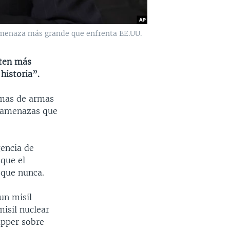
 amenaza más grande que enfrenta EE.UU.
sten más
historia”.
amas de armas
es amenazas que
gencia de
 que el
 que nunca.
un misil
isil nuclear
apper sobre