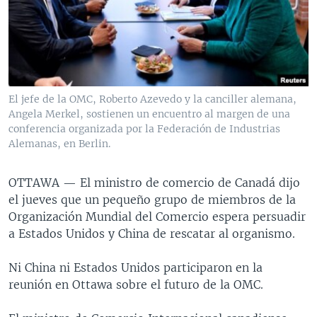
MULTIMEDIA
VENEZUELA
NICARAGUA
ECONOMÍA
PROGRAMAS TV
BRASIL
ENTRETENIMIENTO Y CULTURA
VIDEOS
RADIO
TECNOLOGÍA
FOTOGRAFÍA
EL MUNDO AL DÍA
DIRECT
DEPORTES
AUDIOS
FORO INTERAMERICANO
AVANCE INFORMATIVO
El jefe de la OMC, Roberto Azevedo y la canciller alemana,
Angela Merkel, sostienen un encuentro al margen de una
DOCUMENTALES DE LA VOA
CIENCIA Y SALUD
VISIÓN 360
AUDIONOTICIAS
conferencia organizada por la Federación de Industrias
LAS CLAVES
BUENOS DÍAS AMÉRICA
Alemanas, en Berlin.
Learning English
PANORAMA
ESTADOS UNIDOS AL DÍA
OTTAWA —
El ministro de comercio de Canadá dijo
SÍGANOS
EL MUNDO AL DÍA [RADIO]
el jueves que un pequeño grupo de miembros de la
Organización Mundial del Comercio espera persuadir
FORO [RADIO]
a Estados Unidos y China de rescatar al organismo.
DEPORTIVO INTERNACIONAL
Idiomas
Ni China ni Estados Unidos participaron en la
NOTA ECONÓMICA
reunión en Ottawa sobre el futuro de la OMC.
ENTRETENIMIENTO