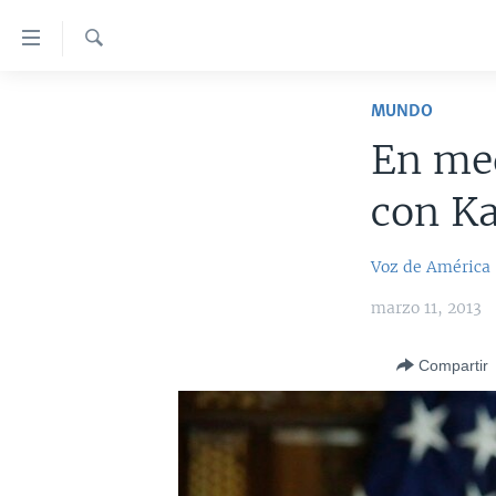
Enlaces
para
accesibilidad
Búsqueda
AMÉRICA DEL NORTE
MUNDO
Salte
ELECCIONES EEUU 2024
EEUU
al
En med
contenido
VOA VERIFICA
MÉXICO
ELECCIONES EEUU
principal
con Ka
AMÉRICA LATINA
HAITÍ
VOTO DIVIDIDO
VOA VERIFICA UCRANIA/RUSIA
Salte
al
CHINA EN AMÉRICA LATINA
VOA VERIFICA INMIGRACIÓN
ARGENTINA
Voz de América
navegador
CENTROAMÉRICA
VOA VERIFICA AMÉRICA LATINA
BOLIVIA
principal
marzo 11, 2013
Salte
OTRAS SECCIONES
COLOMBIA
COSTA RICA
a
Compartir
ESPECIALES DE LA VOA
CHILE
EL SALVADOR
INMIGRACIÓN
búsqueda
LIBERTAD DE PRENSA
PERÚ
GUATEMALA
LIBERTAD DE PRENSA
UCRANIA
ECUADOR
HONDURAS
MUNDO