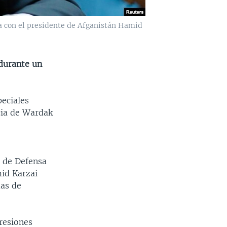
a con el presidente de Afganistán Hamid
durante un
peciales
cia de Wardak
o de Defensa
mid Karzai
mas de
resiones