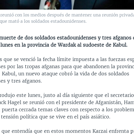
e reunió con los medios después de mantener una reunión privad
 que mató a los soldados estadounidenses.
muerte de dos soldados estadounidenses y tres afganos 
lunes en la provincia de Wardak al sudoeste de Kabul.
 que se venció la fecha límite impuesta a las fuerzas es
es por las tropas afganas para que abandonen la provin
e Kabul, un nuevo ataque cobró la vida de dos soldados
es y tres afganos.
rodujo este lunes, justo al día siguiente que el secretari
uck Hagel se reunió con el presidente de Afganistán, Ha
a puerta cerrada temas claves con respecto a los proble
 tensión política que se vive en el país asiático.
 que entendía que en estos momentos Karzai enfrenta p