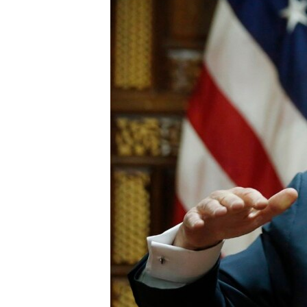
MULTIMEDIA
VENEZUELA
NICARAGUA
ECONOMÍA
PROGRAMAS TV
BRASIL
ENTRETENIMIENTO Y CULTURA
VIDEOS
RADIO
TECNOLOGÍA
FOTOGRAFÍA
EL MUNDO AL DÍA
DIRECT
DEPORTES
AUDIOS
FORO INTERAMERICANO
AVANCE INFORMATIVO
DOCUMENTALES DE LA VOA
CIENCIA Y SALUD
VISIÓN 360
AUDIONOTICIAS
LAS CLAVES
BUENOS DÍAS AMÉRICA
PANORAMA
ESTADOS UNIDOS AL DÍA
EL MUNDO AL DÍA [RADIO]
FORO [RADIO]
DEPORTIVO INTERNACIONAL
NOTA ECONÓMICA
ENTRETENIMIENTO