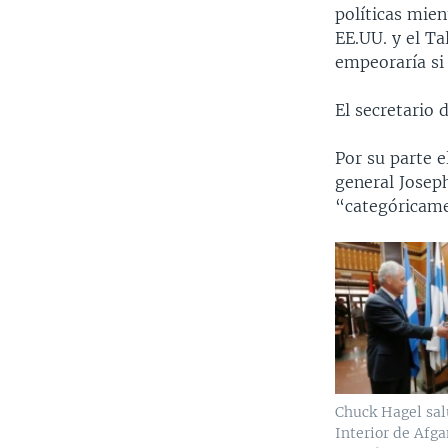
políticas mien
EE.UU. y el Ta
empeoraría si 
El secretario 
Por su parte 
general Josep
“categóricame
Chuck Hagel sal
Interior de Afg