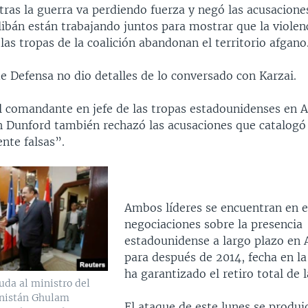
tras la guerra va perdiendo fuerza y negó las acusacione
libán están trabajando juntos para mostrar que la violenc
las tropas de la coalición abandonan el territorio afgano
de Defensa no dio detalles de lo conversado con Karzai.
el comandante en jefe de las tropas estadounidenses en A
h Dunford también rechazó las acusaciones que catalog
nte falsas”.
Ambos líderes se encuentran en e
negociaciones sobre la presencia
estadounidense a largo plazo en 
para después de 2014, fecha en 
ha garantizado el retiro total de l
uda al ministro del
anistán Ghulam
El ataque de este lunes se produj