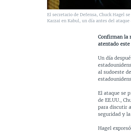
El secretario de Defensa, Chuck Hagel s
Karzai en Kabul, un día antes del ataque
Confirman la 
atentado este 
Un día después
estadounidens
al sudoeste d
estadounidens
El ataque se p
de EE.UU., Ch
para discutir 
seguridad y la
Hagel expresó