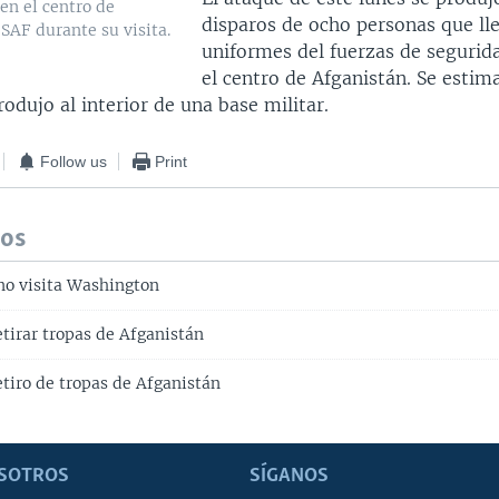
en el centro de
disparos de ocho personas que ll
SAF durante su visita.
uniformes del fuerzas de segurida
el centro de Afganistán. Se esti
rodujo al interior de una base militar.
Follow us
Print
dos
no visita Washington
tirar tropas de Afganistán
etiro de tropas de Afganistán
SOTROS
SÍGANOS