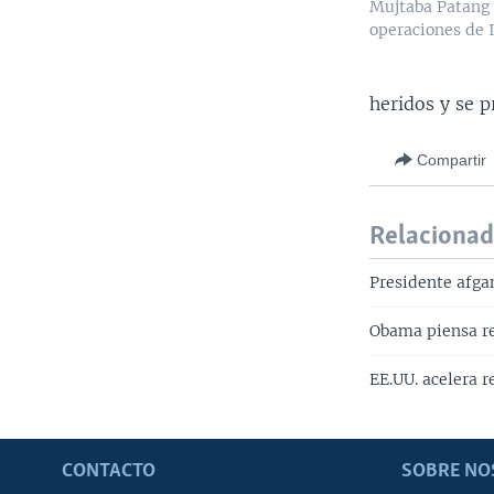
Mujtaba Patang 
operaciones de I
heridos y se p
Compartir
Relaciona
Presidente afga
Obama piensa re
EE.UU. acelera r
CONTACTO
SOBRE NO