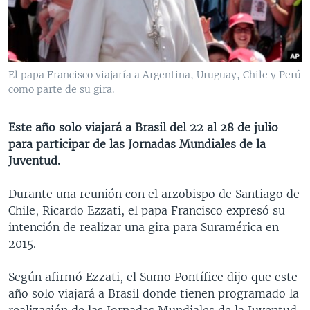
MULTIMEDIA
VENEZUELA
NICARAGUA
ECONOMÍA
PROGRAMAS TV
BRASIL
ENTRETENIMIENTO Y CULTURA
VIDEOS
RADIO
TECNOLOGÍA
FOTOGRAFÍA
EL MUNDO AL DÍA
El papa Francisco viajaría a Argentina, Uruguay, Chile y Perú
DIRECT
DEPORTES
AUDIOS
FORO INTERAMERICANO
AVANCE INFORMATIVO
como parte de su gira.
DOCUMENTALES DE LA VOA
CIENCIA Y SALUD
VISIÓN 360
AUDIONOTICIAS
Este año solo viajará a Brasil del 22 al 28 de julio
LAS CLAVES
BUENOS DÍAS AMÉRICA
para participar de las Jornadas Mundiales de la
Learning English
Juventud.
PANORAMA
ESTADOS UNIDOS AL DÍA
SÍGANOS
EL MUNDO AL DÍA [RADIO]
Durante una reunión con el arzobispo de Santiago de
Chile, Ricardo Ezzati, el papa Francisco expresó su
FORO [RADIO]
intención de realizar una gira para Suramérica en
DEPORTIVO INTERNACIONAL
2015.
Idiomas
NOTA ECONÓMICA
Según afirmó Ezzati, el Sumo Pontífice dijo que este
ENTRETENIMIENTO
año solo viajará a Brasil donde tienen programado la
realización de las Jornadas Mundiales de la Juventud,