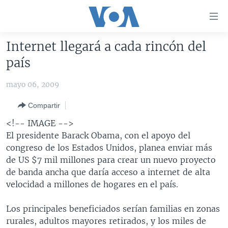
Enlaces
para
accesibilidad
Internet llegará a cada rincón del
Salte
AMÉRICA DEL NORTE
país
al
ELECCIONES EEUU 2024
EEUU
contenido
mayo 06, 2009
principal
VOA VERIFICA
MÉXICO
ELECCIONES EEUU
Salte
Compartir
AMÉRICA LATINA
HAITÍ
VOTO DIVIDIDO
VOA VERIFICA UCRANIA/RUSIA
al
<!-- IMAGE -->
navegador
CHINA EN AMÉRICA LATINA
VOA VERIFICA INMIGRACIÓN
ARGENTINA
El presidente Barack Obama, con el apoyo del
principal
CENTROAMÉRICA
VOA VERIFICA AMÉRICA LATINA
BOLIVIA
congreso de los Estados Unidos, planea enviar más
Salte
de US $7 mil millones para crear un nuevo proyecto
a
OTRAS SECCIONES
COLOMBIA
COSTA RICA
de banda ancha que daría acceso a internet de alta
búsqueda
ESPECIALES DE LA VOA
CHILE
EL SALVADOR
INMIGRACIÓN
velocidad a millones de hogares en el país.
LIBERTAD DE PRENSA
PERÚ
GUATEMALA
LIBERTAD DE PRENSA
Los principales beneficiados serían familias en zonas
UCRANIA
ECUADOR
HONDURAS
MUNDO
rurales, adultos mayores retirados, y los miles de