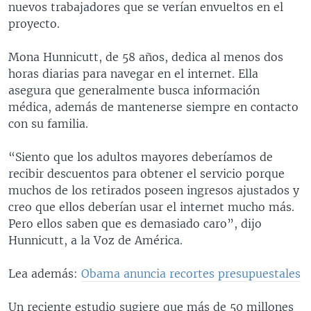
nuevos trabajadores que se verían envueltos en el
MULTIMEDIA
VENEZUELA
NICARAGUA
ECONOMÍA
proyecto.
PROGRAMAS TV
BRASIL
ENTRETENIMIENTO Y CULTURA
VIDEOS
Mona Hunnicutt, de 58 años, dedica al menos dos
RADIO
TECNOLOGÍA
FOTOGRAFÍA
EL MUNDO AL DÍA
horas diarias para navegar en el internet. Ella
DIRECT
DEPORTES
AUDIOS
FORO INTERAMERICANO
AVANCE INFORMATIVO
asegura que generalmente busca información
médica, además de mantenerse siempre en contacto
DOCUMENTALES DE LA VOA
CIENCIA Y SALUD
VISIÓN 360
AUDIONOTICIAS
con su familia.
LAS CLAVES
BUENOS DÍAS AMÉRICA
Learning English
“Siento que los adultos mayores deberíamos de
PANORAMA
ESTADOS UNIDOS AL DÍA
recibir descuentos para obtener el servicio porque
SÍGANOS
EL MUNDO AL DÍA [RADIO]
muchos de los retirados poseen ingresos ajustados y
creo que ellos deberían usar el internet mucho más.
FORO [RADIO]
Pero ellos saben que es demasiado caro”, dijo
DEPORTIVO INTERNACIONAL
Hunnicutt, a la Voz de América.
Idiomas
NOTA ECONÓMICA
Lea además:
Obama anuncia recortes presupuestales
ENTRETENIMIENTO
Un reciente estudio sugiere que más de 50 millones