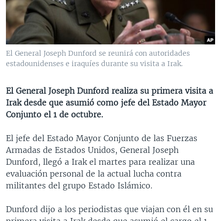
MULTIMEDIA
VENEZUELA
NICARAGUA
ECONOMÍA
PROGRAMAS TV
BRASIL
ENTRETENIMIENTO Y CULTURA
VIDEOS
RADIO
TECNOLOGÍA
FOTOGRAFÍA
EL MUNDO AL DÍA
El General Joseph Dunford se reunirá con autoridades
DIRECT
DEPORTES
AUDIOS
FORO INTERAMERICANO
AVANCE INFORMATIVO
estadounidenses e iraquíes durante su visita a Irak.
DOCUMENTALES DE LA VOA
CIENCIA Y SALUD
VISIÓN 360
AUDIONOTICIAS
El General Joseph Dunford realiza su primera visita a
LAS CLAVES
BUENOS DÍAS AMÉRICA
Irak desde que asumió como jefe del Estado Mayor
Learning English
Conjunto el 1 de octubre.
PANORAMA
ESTADOS UNIDOS AL DÍA
SÍGANOS
EL MUNDO AL DÍA [RADIO]
El jefe del Estado Mayor Conjunto de las Fuerzas
Armadas de Estados Unidos, General Joseph
FORO [RADIO]
Dunford, llegó a Irak el martes para realizar una
DEPORTIVO INTERNACIONAL
evaluación personal de la actual lucha contra
Idiomas
militantes del grupo Estado Islámico.
NOTA ECONÓMICA
ENTRETENIMIENTO
Dunford dijo a los periodistas que viajan con él en su
primera visita a Irak desde que asumió el cargo el 1