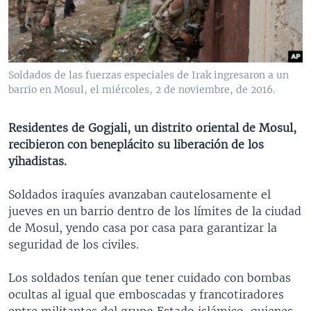
MULTIMEDIA
VENEZUELA
NICARAGUA
ECONOMÍA
PROGRAMAS TV
BRASIL
ENTRETENIMIENTO Y CULTURA
VIDEOS
RADIO
TECNOLOGÍA
FOTOGRAFÍA
EL MUNDO AL DÍA
Soldados de las fuerzas especiales de Irak ingresaron a un
DIRECT
DEPORTES
AUDIOS
FORO INTERAMERICANO
AVANCE INFORMATIVO
barrio en Mosul, el miércoles, 2 de noviembre, de 2016.
DOCUMENTALES DE LA VOA
CIENCIA Y SALUD
VISIÓN 360
AUDIONOTICIAS
Residentes de Gogjali, un distrito oriental de Mosul,
LAS CLAVES
BUENOS DÍAS AMÉRICA
recibieron con beneplácito su liberación de los
Learning English
yihadistas.
PANORAMA
ESTADOS UNIDOS AL DÍA
SÍGANOS
EL MUNDO AL DÍA [RADIO]
Soldados iraquíes avanzaban cautelosamente el
jueves en un barrio dentro de los límites de la ciudad
FORO [RADIO]
de Mosul, yendo casa por casa para garantizar la
DEPORTIVO INTERNACIONAL
seguridad de los civiles.
Idiomas
NOTA ECONÓMICA
Los soldados tenían que tener cuidado con bombas
ENTRETENIMIENTO
ocultas al igual que emboscadas y francotiradores
entre militantes del grupo Estado islámico, quienes