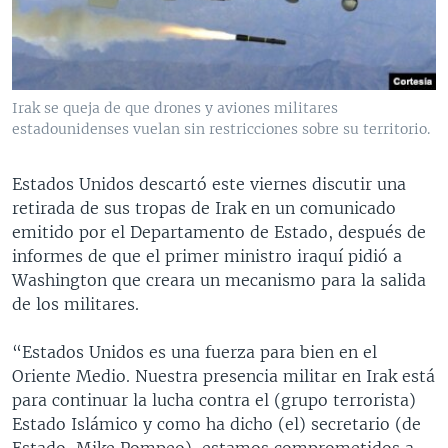
MULTIMEDIA
VENEZUELA
NICARAGUA
ECONOMÍA
PROGRAMAS TV
BRASIL
ENTRETENIMIENTO Y CULTURA
VIDEOS
RADIO
TECNOLOGÍA
FOTOGRAFÍA
EL MUNDO AL DÍA
Irak se queja de que drones y aviones militares
DIRECT
DEPORTES
AUDIOS
FORO INTERAMERICANO
AVANCE INFORMATIVO
estadounidenses vuelan sin restricciones sobre su territorio.
DOCUMENTALES DE LA VOA
CIENCIA Y SALUD
VISIÓN 360
AUDIONOTICIAS
Estados Unidos descartó este viernes discutir una
LAS CLAVES
BUENOS DÍAS AMÉRICA
retirada de sus tropas de Irak en un comunicado
Learning English
emitido por el Departamento de Estado, después de
PANORAMA
ESTADOS UNIDOS AL DÍA
informes de que el primer ministro iraquí pidió a
SÍGANOS
EL MUNDO AL DÍA [RADIO]
Washington que creara un mecanismo para la salida
de los militares.
FORO [RADIO]
DEPORTIVO INTERNACIONAL
“Estados Unidos es una fuerza para bien en el
Idiomas
Oriente Medio. Nuestra presencia militar en Irak está
NOTA ECONÓMICA
para continuar la lucha contra el (grupo terrorista)
ENTRETENIMIENTO
Estado Islámico y como ha dicho (el) secretario (de
Estado, Mike Pompeo), estamos comprometidos a