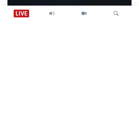
Descarga VOA +
LIVE
Visión 360
Búsqueda
SÍGANOS
CONTACTO
SOBRE NOSOTROS
ACCESIBILIDAD