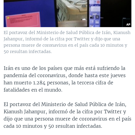
MULTIMEDIA
VENEZUELA
NICARAGUA
ECONOMÍA
PROGRAMAS TV
BRASIL
ENTRETENIMIENTO Y CULTURA
VIDEOS
RADIO
TECNOLOGÍA
FOTOGRAFÍA
EL MUNDO AL DÍA
El portavoz del Ministerio de Salud Pública de Irán, Kianush
DIRECT
DEPORTES
AUDIOS
FORO INTERAMERICANO
AVANCE INFORMATIVO
Jahanpur, informó de la cifra por Twitter y dijo que una
persona muere de coronavirus en el país cada 10 minutos y
DOCUMENTALES DE LA VOA
CIENCIA Y SALUD
VISIÓN 360
AUDIONOTICIAS
50 resultan infectadas.
LAS CLAVES
BUENOS DÍAS AMÉRICA
Learning English
Irán es uno de los países que más está sufriendo la
PANORAMA
ESTADOS UNIDOS AL DÍA
pandemia del coronavirus, donde hasta este jueves
SÍGANOS
EL MUNDO AL DÍA [RADIO]
han muerto 1.284 personas, la tercera cifra de
fatalidades en el mundo.
FORO [RADIO]
DEPORTIVO INTERNACIONAL
El portavoz del Ministerio de Salud Pública de Irán,
Idiomas
Kianush Jahanpur, informó de la cifra por Twitter y
NOTA ECONÓMICA
dijo que una persona muere de coronavirus en el país
ENTRETENIMIENTO
cada 10 minutos y 50 resultan infectadas.