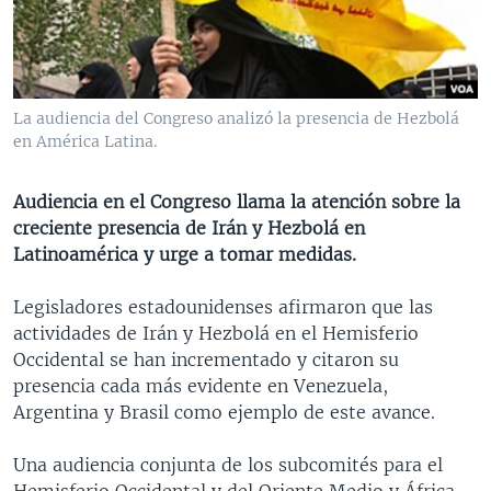
MULTIMEDIA
VENEZUELA
NICARAGUA
ECONOMÍA
PROGRAMAS TV
BRASIL
ENTRETENIMIENTO Y CULTURA
VIDEOS
RADIO
TECNOLOGÍA
FOTOGRAFÍA
EL MUNDO AL DÍA
La audiencia del Congreso analizó la presencia de Hezbolá
DIRECT
DEPORTES
AUDIOS
FORO INTERAMERICANO
AVANCE INFORMATIVO
en América Latina.
DOCUMENTALES DE LA VOA
CIENCIA Y SALUD
VISIÓN 360
AUDIONOTICIAS
Audiencia en el Congreso llama la atención sobre la
LAS CLAVES
BUENOS DÍAS AMÉRICA
creciente presencia de Irán y Hezbolá en
Learning English
Latinoamérica y urge a tomar medidas.
PANORAMA
ESTADOS UNIDOS AL DÍA
SÍGANOS
EL MUNDO AL DÍA [RADIO]
Legisladores estadounidenses afirmaron que las
actividades de Irán y Hezbolá en el Hemisferio
FORO [RADIO]
Occidental se han incrementado y citaron su
DEPORTIVO INTERNACIONAL
presencia cada más evidente en Venezuela,
Idiomas
Argentina y Brasil como ejemplo de este avance.
NOTA ECONÓMICA
ENTRETENIMIENTO
Una audiencia conjunta de los subcomités para el
Hemisferio Occidental y del Oriente Medio y África