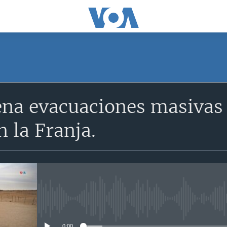
SUSCRÍBETE
ena evacuaciones masivas
Suscríbase
n la Franja.
No media source currently avail
0:00