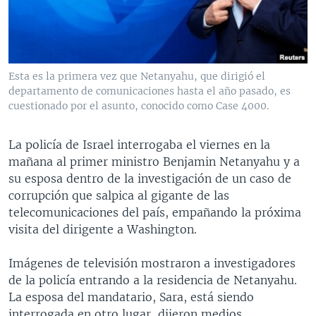
MULTIMEDIA
VENEZUELA
NICARAGUA
ECONOMÍA
PROGRAMAS TV
BRASIL
ENTRETENIMIENTO Y CULTURA
VIDEOS
RADIO
TECNOLOGÍA
FOTOGRAFÍA
EL MUNDO AL DÍA
Esta es la primera vez que Netanyahu, que dirigió el
DIRECT
DEPORTES
AUDIOS
FORO INTERAMERICANO
AVANCE INFORMATIVO
departamento de comunicaciones hasta el año pasado, es
cuestionado por el asunto, conocido como Case 4000.
DOCUMENTALES DE LA VOA
CIENCIA Y SALUD
VISIÓN 360
AUDIONOTICIAS
LAS CLAVES
BUENOS DÍAS AMÉRICA
La policía de Israel interrogaba el viernes en la
Learning English
mañana al primer ministro Benjamin Netanyahu y a
PANORAMA
ESTADOS UNIDOS AL DÍA
su esposa dentro de la investigación de un caso de
SÍGANOS
EL MUNDO AL DÍA [RADIO]
corrupción que salpica al gigante de las
telecomunicaciones del país, empañando la próxima
FORO [RADIO]
visita del dirigente a Washington.
DEPORTIVO INTERNACIONAL
Idiomas
Imágenes de televisión mostraron a investigadores
NOTA ECONÓMICA
de la policía entrando a la residencia de Netanyahu.
ENTRETENIMIENTO
La esposa del mandatario, Sara, está siendo
interrogada en otro lugar, dijeron medios.