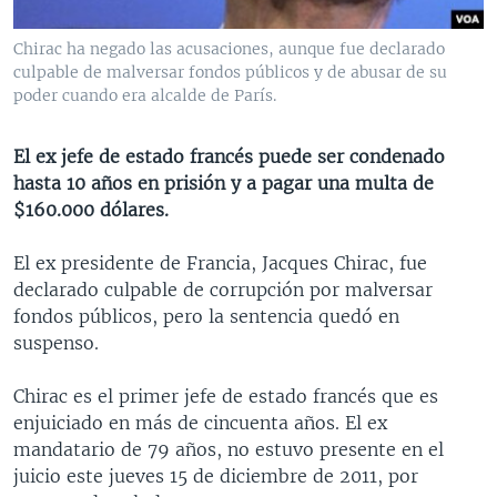
MULTIMEDIA
VENEZUELA
NICARAGUA
ECONOMÍA
Chirac ha negado las acusaciones, aunque fue declarado
PROGRAMAS TV
BRASIL
ENTRETENIMIENTO Y CULTURA
VIDEOS
culpable de malversar fondos públicos y de abusar de su
poder cuando era alcalde de París.
RADIO
TECNOLOGÍA
FOTOGRAFÍA
EL MUNDO AL DÍA
DIRECT
DEPORTES
AUDIOS
FORO INTERAMERICANO
AVANCE INFORMATIVO
El ex jefe de estado francés puede ser condenado
DOCUMENTALES DE LA VOA
CIENCIA Y SALUD
VISIÓN 360
AUDIONOTICIAS
hasta 10 años en prisión y a pagar una multa de
$160.000 dólares.
LAS CLAVES
BUENOS DÍAS AMÉRICA
Learning English
PANORAMA
ESTADOS UNIDOS AL DÍA
El ex presidente de Francia, Jacques Chirac, fue
declarado culpable de corrupción por malversar
SÍGANOS
EL MUNDO AL DÍA [RADIO]
fondos públicos, pero la sentencia quedó en
FORO [RADIO]
suspenso.
DEPORTIVO INTERNACIONAL
Chirac es el primer jefe de estado francés que es
Idiomas
NOTA ECONÓMICA
enjuiciado en más de cincuenta años. El ex
mandatario de 79 años, no estuvo presente en el
ENTRETENIMIENTO
juicio este jueves 15 de diciembre de 2011, por