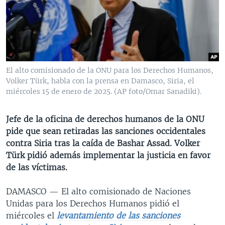
MULTIMEDIA
VENEZUELA
NICARAGUA
ECONOMÍA
PROGRAMAS TV
BRASIL
ENTRETENIMIENTO Y CULTURA
VIDEOS
RADIO
TECNOLOGÍA
FOTOGRAFÍA
EL MUNDO AL DÍA
DIRECT
DEPORTES
AUDIOS
FORO INTERAMERICANO
AVANCE INFORMATIVO
El alto comisionado de la ONU para los Derechos Humanos,
Volker Türk, habla con la prensa en Damasco, Siria, el
DOCUMENTALES DE LA VOA
CIENCIA Y SALUD
VISIÓN 360
AUDIONOTICIAS
miércoles 15 de enero de 2025. (AP foto/Omar Sanadiki).
LAS CLAVES
BUENOS DÍAS AMÉRICA
Learning English
PANORAMA
ESTADOS UNIDOS AL DÍA
Jefe de la oficina de derechos humanos de la ONU
pide que sean retiradas las sanciones occidentales
SÍGANOS
EL MUNDO AL DÍA [RADIO]
contra Siria tras la caída de Bashar Assad. Volker
FORO [RADIO]
Türk pidió además implementar la justicia en favor
de las víctimas.
DEPORTIVO INTERNACIONAL
Idiomas
NOTA ECONÓMICA
DAMASCO —
El alto comisionado de Naciones
Unidas para los Derechos Humanos pidió el
ENTRETENIMIENTO
miércoles el
levantamiento de las sanciones