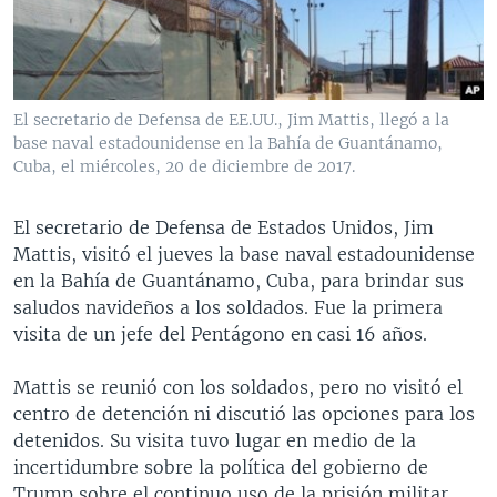
MULTIMEDIA
VENEZUELA
NICARAGUA
ECONOMÍA
PROGRAMAS TV
BRASIL
ENTRETENIMIENTO Y CULTURA
VIDEOS
RADIO
TECNOLOGÍA
FOTOGRAFÍA
EL MUNDO AL DÍA
El secretario de Defensa de EE.UU., Jim Mattis, llegó a la
DIRECT
DEPORTES
AUDIOS
FORO INTERAMERICANO
AVANCE INFORMATIVO
base naval estadounidense en la Bahía de Guantánamo,
Cuba, el miércoles, 20 de diciembre de 2017.
DOCUMENTALES DE LA VOA
CIENCIA Y SALUD
VISIÓN 360
AUDIONOTICIAS
LAS CLAVES
BUENOS DÍAS AMÉRICA
El secretario de Defensa de Estados Unidos, Jim
Learning English
Mattis, visitó el jueves la base naval estadounidense
PANORAMA
ESTADOS UNIDOS AL DÍA
en la Bahía de Guantánamo, Cuba, para brindar sus
SÍGANOS
EL MUNDO AL DÍA [RADIO]
saludos navideños a los soldados. Fue la primera
visita de un jefe del Pentágono en casi 16 años.
FORO [RADIO]
DEPORTIVO INTERNACIONAL
Mattis se reunió con los soldados, pero no visitó el
Idiomas
centro de detención ni discutió las opciones para los
NOTA ECONÓMICA
detenidos. Su visita tuvo lugar en medio de la
ENTRETENIMIENTO
incertidumbre sobre la política del gobierno de
Trump sobre el continuo uso de la prisión militar.