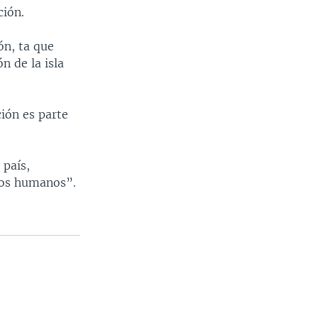
ción.
ón, ta que
n de la isla
ción es parte
 país,
hos humanos”.