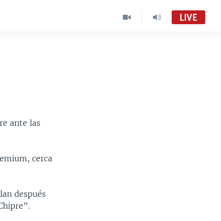
LIVE
re ante las
Premium, cerca
plan después
Chipre”.