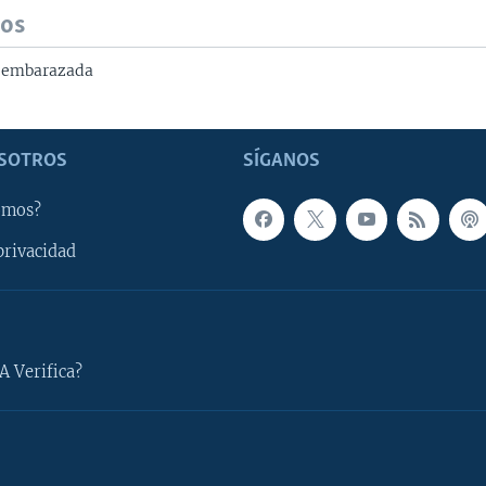
dos
r embarazada
SOTROS
SÍGANOS
omos?
privacidad
A Verifica?