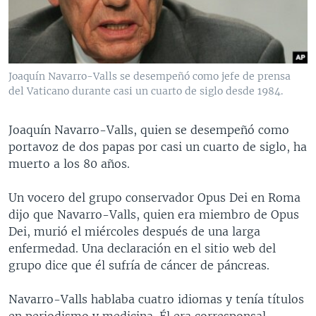
MULTIMEDIA
VENEZUELA
NICARAGUA
ECONOMÍA
PROGRAMAS TV
BRASIL
ENTRETENIMIENTO Y CULTURA
VIDEOS
RADIO
TECNOLOGÍA
FOTOGRAFÍA
EL MUNDO AL DÍA
Joaquín Navarro-Valls se desempeñó como jefe de prensa
DIRECT
DEPORTES
AUDIOS
FORO INTERAMERICANO
AVANCE INFORMATIVO
del Vaticano durante casi un cuarto de siglo desde 1984.
DOCUMENTALES DE LA VOA
CIENCIA Y SALUD
VISIÓN 360
AUDIONOTICIAS
Joaquín Navarro-Valls, quien se desempeñó como
LAS CLAVES
BUENOS DÍAS AMÉRICA
portavoz de dos papas por casi un cuarto de siglo, ha
Learning English
muerto a los 80 años.
PANORAMA
ESTADOS UNIDOS AL DÍA
SÍGANOS
EL MUNDO AL DÍA [RADIO]
Un vocero del grupo conservador Opus Dei en Roma
dijo que Navarro-Valls, quien era miembro de Opus
FORO [RADIO]
Dei, murió el miércoles después de una larga
DEPORTIVO INTERNACIONAL
enfermedad. Una declaración en el sitio web del
Idiomas
grupo dice que él sufría de cáncer de páncreas.
NOTA ECONÓMICA
ENTRETENIMIENTO
Navarro-Valls hablaba cuatro idiomas y tenía títulos
en periodismo y medicina. Él era corresponsal