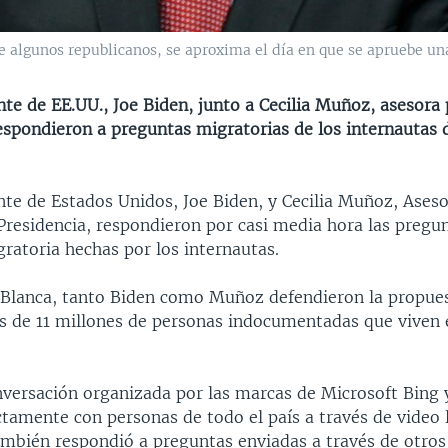
e algunos republicanos, se aproxima el día en que se apruebe una
nte de EE.UU., Joe Biden, junto a Cecilia Muñoz, asesora p
espondieron a preguntas migratorias de los internautas 
nte de Estados Unidos, Joe Biden, y Cecilia Muñoz, Aseso
 Presidencia, respondieron por casi media hora las pregu
ratoria hechas por los internautas.
 Blanca, tanto Biden como Muñoz defendieron la propue
ás de 11 millones de personas indocumentadas que viven
nversación organizada por las marcas de Microsoft Bing 
ctamente con personas de todo el país a través de video
ambién respondió a preguntas enviadas a través de otro