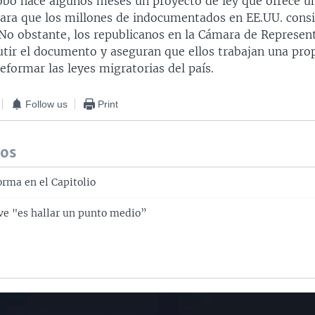
obó hace algunos meses un proyecto de ley que ofrece u
ara que los millones de indocumentados en EE.UU. cons
. No obstante, los republicanos en la Cámara de Represen
utir el documento y aseguran que ellos trabajan una pro
reformar las leyes migratorias del país.
Follow us
Print
dos
orma en el Capitolio
ve "es hallar un punto medio”