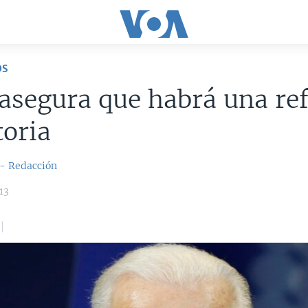
OS
asegura que habrá una re
oria
 - Redacción
13