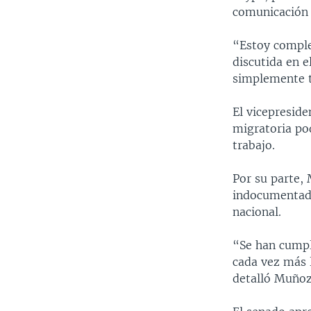
comunicación 
“Estoy comple
discutida en e
simplemente t
El vicepresid
migratoria po
trabajo.
Por su parte,
indocumentada
nacional.
“Se han cumpl
cada vez más 
detalló Muñoz