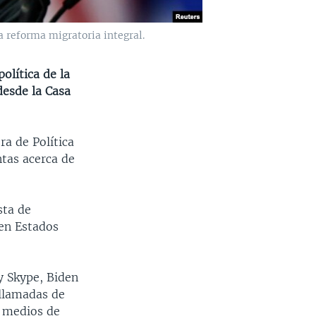
 reforma migratoria integral.
olítica de la
desde la Casa
ra de Política
ntas acerca de
sta de
 en Estados
y Skype, Biden
 llamadas de
s medios de