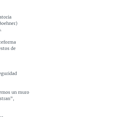
atoria
 Boehner)
.
 reforma
estos de
eguridad
enemos un muro
stran”,