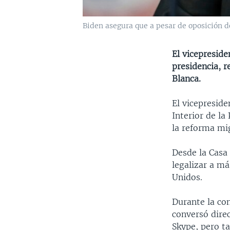
Biden asegura que a pesar de oposición d
El vicepreside
presidencia, r
Blanca.
El vicepreside
Interior de la
la reforma mig
Desde la Casa
legalizar a m
Unidos.
Durante la co
conversó dire
Skype, pero t