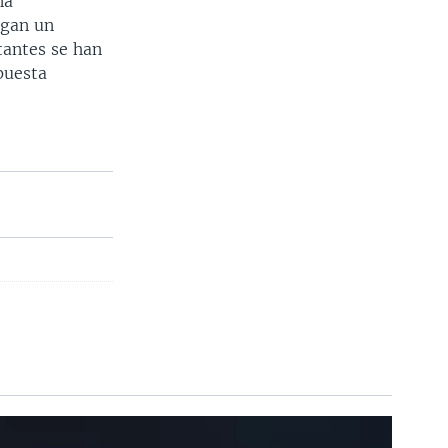
na
igan un
tantes se han
puesta