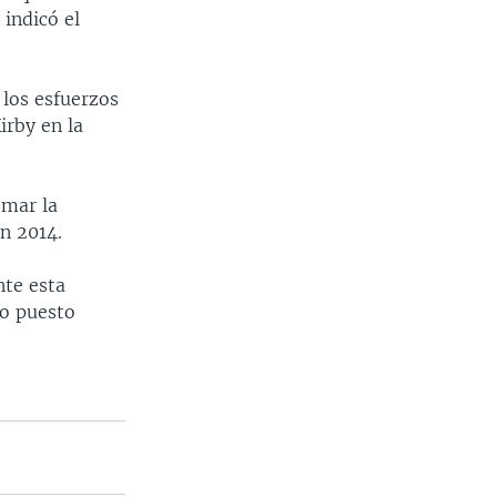
 indicó el
 los esfuerzos
irby en la
omar la
en 2014.
nte esta
ño puesto