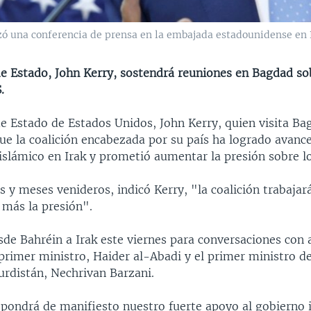
izó una conferencia de prensa en la embajada estadounidense en B
 de Estado, John Kerry, sostendrá reuniones en Bagdad s
.
de Estado de Estados Unidos, John Kerry, quien visita Ba
que la coalición encabezada por su país ha logrado avance
slámico en Irak y prometió aumentar la presión sobre los
 y meses venideros, indicó Kerry, "la coalición trabajar
más la presión".
sde Bahréin a Irak este viernes para conversaciones con 
primer ministro, Haider al-Abadi y el primer ministro d
urdistán, Nechrivan Barzani.
o pondrá de manifiesto nuestro fuerte apoyo al gobierno 