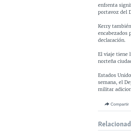
enfrenta signi
portavoz del 
Kerry también 
encabezados po
declaración.
El viaje tiene
norteña ciudad
Estados Unido
semana, el De
militar adicion
Compartir
Relaciona