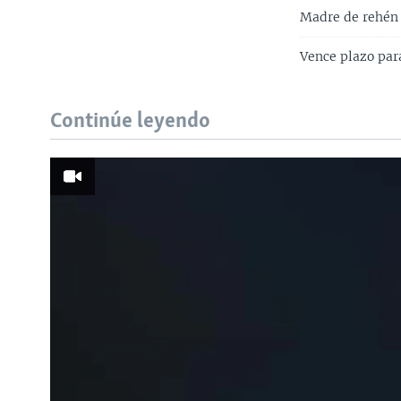
Madre de rehén 
Vence plazo par
Continúe leyendo