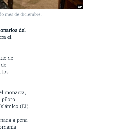
ado mes de diciembre.
ionarios del
ra el
rie de
 de
 los
del monarca,
 piloto
slámico (EI).
denada a pena
ordania