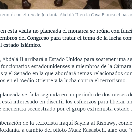
reunió con el rey de Jordania Abdalá II en la Casa Blanca el pas
en esta visita no planeada el monarca se reúna con func
embros del Congreso para tratar el tema de la lucha cont
l estado Islámico.
, Abdalá II arribará a Estado Unidos para sostener una se
 funcionarios estadounidenses y miembros de la Cámara
s y el Senado en la que abordará temas relacionados con
s en el Medio Oriente y la lucha contra el terrorismo.
o planeada sería la segunda en un periodo de dos meses 
está interesado en discutir los esfuerzos para liberar un
e encuentra secuestrado por el grupo extremista estado I
 liberación de la terrorista iraquí Sayida al Rishawy, con
Jordania, a cambio del piloto Muaz Kasasbeh, algo que J