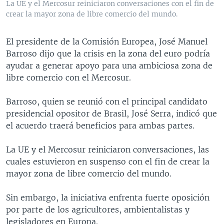
La UE y el Mercosur reiniciaron conversaciones con el fin de
MULTIMEDIA
VENEZUELA
NICARAGUA
ECONOMÍA
crear la mayor zona de libre comercio del mundo.
PROGRAMAS TV
BRASIL
ENTRETENIMIENTO Y CULTURA
VIDEOS
El presidente de la Comisión Europea, José Manuel
RADIO
TECNOLOGÍA
FOTOGRAFÍA
EL MUNDO AL DÍA
Barroso dijo que la crisis en la zona del euro podría
DIRECT
DEPORTES
AUDIOS
FORO INTERAMERICANO
AVANCE INFORMATIVO
ayudar a generar apoyo para una ambiciosa zona de
libre comercio con el Mercosur.
DOCUMENTALES DE LA VOA
CIENCIA Y SALUD
VISIÓN 360
AUDIONOTICIAS
LAS CLAVES
BUENOS DÍAS AMÉRICA
Barroso, quien se reunió con el principal candidato
Learning English
presidencial opositor de Brasil, José Serra, indicó que
PANORAMA
ESTADOS UNIDOS AL DÍA
el acuerdo traerá beneficios para ambas partes.
SÍGANOS
EL MUNDO AL DÍA [RADIO]
La UE y el Mercosur reiniciaron conversaciones, las
FORO [RADIO]
cuales estuvieron en suspenso con el fin de crear la
DEPORTIVO INTERNACIONAL
mayor zona de libre comercio del mundo.
Idiomas
NOTA ECONÓMICA
Sin embargo, la iniciativa enfrenta fuerte oposición
ENTRETENIMIENTO
por parte de los agricultores, ambientalistas y
legisladores en Europa.