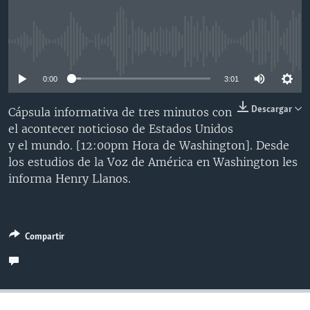
MULTIMEDIA
VENEZUELA
NICARAGUA
ECONOMÍA
PROGRAMAS TV
BRASIL
ENTRETENIMIENTO Y CULTURA
VIDEOS
No media source currently available
RADIO
TECNOLOGÍA
FOTOGRAFÍA
EL MUNDO AL DÍA
0:00
3:01
DIRECT
DEPORTES
AUDIOS
FORO INTERAMERICANO
AVANCE INFORMATIVO
Descargar
Cápsula informativa de tres minutos con
DOCUMENTALES DE LA VOA
CIENCIA Y SALUD
VISIÓN 360
AUDIONOTICIAS
el acontecer noticioso de Estados Unidos
LAS CLAVES
BUENOS DÍAS AMÉRICA
y el mundo. [12:00pm Hora de Washington]. Desde
Learning English
los estudios de la Voz de América en Washington les
PANORAMA
ESTADOS UNIDOS AL DÍA
informa Henry Llanos.
SÍGANOS
EL MUNDO AL DÍA [RADIO]
FORO [RADIO]
DEPORTIVO INTERNACIONAL
Compartir
Idiomas
NOTA ECONÓMICA
ENTRETENIMIENTO