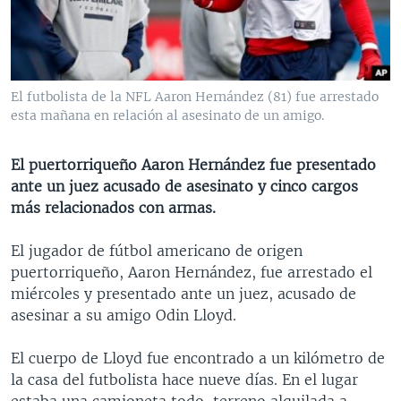
MULTIMEDIA
VENEZUELA
NICARAGUA
ECONOMÍA
PROGRAMAS TV
BRASIL
ENTRETENIMIENTO Y CULTURA
VIDEOS
RADIO
TECNOLOGÍA
FOTOGRAFÍA
EL MUNDO AL DÍA
El futbolista de la NFL Aaron Hernández (81) fue arrestado
DIRECT
DEPORTES
AUDIOS
FORO INTERAMERICANO
AVANCE INFORMATIVO
esta mañana en relación al asesinato de un amigo.
DOCUMENTALES DE LA VOA
CIENCIA Y SALUD
VISIÓN 360
AUDIONOTICIAS
El puertorriqueño Aaron Hernández fue presentado
LAS CLAVES
BUENOS DÍAS AMÉRICA
ante un juez acusado de asesinato y cinco cargos
Learning English
más relacionados con armas.
PANORAMA
ESTADOS UNIDOS AL DÍA
SÍGANOS
EL MUNDO AL DÍA [RADIO]
El jugador de fútbol americano de origen
puertorriqueño, Aaron Hernández, fue arrestado el
FORO [RADIO]
miércoles y presentado ante un juez, acusado de
DEPORTIVO INTERNACIONAL
asesinar a su amigo Odin Lloyd.
Idiomas
NOTA ECONÓMICA
El cuerpo de Lloyd fue encontrado a un kilómetro de
ENTRETENIMIENTO
la casa del futbolista hace nueve días. En el lugar
estaba una camioneta todo-terreno alquilada a