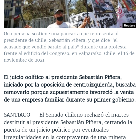
MULTIMEDIA
VENEZUELA
NICARAGUA
ECONOMÍA
PROGRAMAS TV
BRASIL
ENTRETENIMIENTO Y CULTURA
VIDEOS
RADIO
TECNOLOGÍA
FOTOGRAFÍA
EL MUNDO AL DÍA
Una persona sostiene una pancarta que representa al
DIRECT
DEPORTES
AUDIOS
FORO INTERAMERICANO
AVANCE INFORMATIVO
presidente de Chile, Sebastián Piñera, y que dice "el
acusado que vendió barato al país" durante una protesta
DOCUMENTALES DE LA VOA
CIENCIA Y SALUD
VISIÓN 360
AUDIONOTICIAS
frente al edificio del Congreso, en Valparaíso, Chile, el 16 de
noviembre de 2021.
LAS CLAVES
BUENOS DÍAS AMÉRICA
Learning English
PANORAMA
ESTADOS UNIDOS AL DÍA
El juicio oolítico al presidente Sebastián Piñera,
SÍGANOS
iniciado por la oposición de centroizquierda, buscaba
EL MUNDO AL DÍA [RADIO]
removerlo porque supuestamente favoreció la venta
FORO [RADIO]
de una empresa familiar durante su primer gobierno.
DEPORTIVO INTERNACIONAL
Idiomas
SANTIAGO —
El Senado chileno rechazó el martes
NOTA ECONÓMICA
destituir al presidente Sebastián Piñera, cerrando la
puerta de un juicio político por eventuales
ENTRETENIMIENTO
irregularidades en la compraventa de una minera