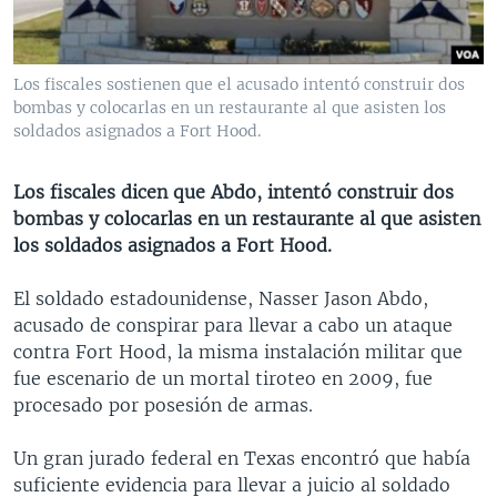
MULTIMEDIA
VENEZUELA
NICARAGUA
ECONOMÍA
PROGRAMAS TV
BRASIL
ENTRETENIMIENTO Y CULTURA
VIDEOS
Los fiscales sostienen que el acusado intentó construir dos
RADIO
TECNOLOGÍA
FOTOGRAFÍA
EL MUNDO AL DÍA
bombas y colocarlas en un restaurante al que asisten los
soldados asignados a Fort Hood.
DIRECT
DEPORTES
AUDIOS
FORO INTERAMERICANO
AVANCE INFORMATIVO
DOCUMENTALES DE LA VOA
CIENCIA Y SALUD
VISIÓN 360
AUDIONOTICIAS
Los fiscales dicen que Abdo, intentó construir dos
bombas y colocarlas en un restaurante al que asisten
LAS CLAVES
BUENOS DÍAS AMÉRICA
Learning English
los soldados asignados a Fort Hood.
PANORAMA
ESTADOS UNIDOS AL DÍA
El soldado estadounidense, Nasser Jason Abdo,
SÍGANOS
EL MUNDO AL DÍA [RADIO]
acusado de conspirar para llevar a cabo un ataque
FORO [RADIO]
contra Fort Hood, la misma instalación militar que
fue escenario de un mortal tiroteo en 2009, fue
DEPORTIVO INTERNACIONAL
procesado por posesión de armas.
Idiomas
NOTA ECONÓMICA
Un gran jurado federal en Texas encontró que había
ENTRETENIMIENTO
suficiente evidencia para llevar a juicio al soldado