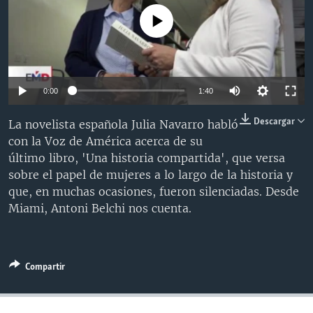
MULTIMEDIA
VENEZUELA
NICARAGUA
ECONOMÍA
No media source currently available
PROGRAMAS TV
BRASIL
ENTRETENIMIENTO Y CULTURA
VIDEOS
RADIO
TECNOLOGÍA
FOTOGRAFÍA
EL MUNDO AL DÍA
DIRECT
DEPORTES
AUDIOS
FORO INTERAMERICANO
AVANCE INFORMATIVO
0:00
1:40
DOCUMENTALES DE LA VOA
CIENCIA Y SALUD
VISIÓN 360
AUDIONOTICIAS
Descargar
La novelista española Julia Navarro habló
LAS CLAVES
BUENOS DÍAS AMÉRICA
con la Voz de América acerca de su
Learning English
último libro, 'Una historia compartida', que versa
PANORAMA
ESTADOS UNIDOS AL DÍA
sobre el papel de mujeres a lo largo de la historia y
SÍGANOS
EL MUNDO AL DÍA [RADIO]
que, en muchas ocasiones, fueron silenciadas. Desde
Miami, Antoni Belchi nos cuenta.
FORO [RADIO]
DEPORTIVO INTERNACIONAL
Idiomas
NOTA ECONÓMICA
Compartir
ENTRETENIMIENTO