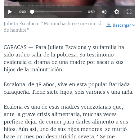
MULTIMEDIA
VENEZUELA
NICARAGUA
ECONOMÍA
0:00
0:59
PROGRAMAS TV
BRASIL
ENTRETENIMIENTO Y CULTURA
VIDEOS
Julieta Escalona: “Mi muchacho se me murió
Descargar
RADIO
TECNOLOGÍA
FOTOGRAFÍA
EL MUNDO AL DÍA
de hambre”
DIRECT
DEPORTES
AUDIOS
FORO INTERAMERICANO
AVANCE INFORMATIVO
CARACAS —
Para Julieta Escalona y su familia ha
DOCUMENTALES DE LA VOA
CIENCIA Y SALUD
VISIÓN 360
AUDIONOTICIAS
sido arduo salir de la pobreza. Su testimonio
LAS CLAVES
BUENOS DÍAS AMÉRICA
evidencia el drama de una madre por sacar a sus
Learning English
hijos de la malnutrición.
PANORAMA
ESTADOS UNIDOS AL DÍA
SÍGANOS
EL MUNDO AL DÍA [RADIO]
Escalona, de 38 años, vive en esta popular Barriada
caraqueña. Tiene siete hijos, seis varones y una niña.
FORO [RADIO]
DEPORTIVO INTERNACIONAL
Ecalona es una de esas madres venezolanas que,
Idiomas
ante la grave crisis alimentaria, muchas veces
NOTA ECONÓMICA
prefiere dejar de comer para darles alimento a sus
ENTRETENIMIENTO
hijos. Aún así, uno de sus hijos menores, se murió
hace un mes por desnutrición severa. “Se me