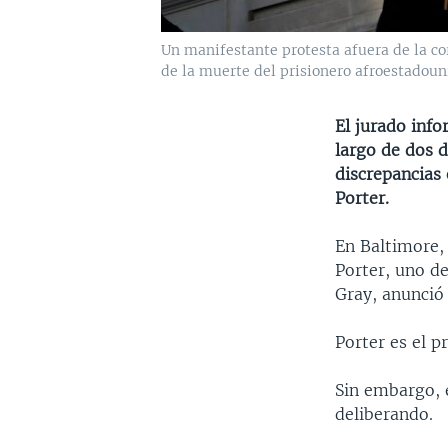
Un manifestante protesta afuera de la cor
de la muerte del prisionero afroestadouni
El jurado info
largo de dos d
discrepancias 
Porter.
En Baltimore, 
Porter, uno d
Gray, anunció
Porter es el p
Sin embargo, e
deliberando.