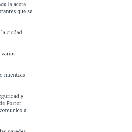
da la acera
estantes que se
 la ciudad
 varios
llo mientras
seguridad y
de Porter
e comunicó a
las paredes