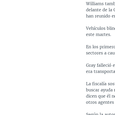
Williams tambi
delante de la 
han reunido en
Vehículos bli
este martes.
En los primer
sectores a cau
Gray falleció 
era transporta
La fiscalía so
buscar ayuda 
dicen que él n
otros agentes
Según la autop