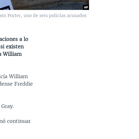
am Porter, uno de seis policías acusados
aciones a lo
si existen
a William
icía William
idense Freddie
 Gray.
enó continuar