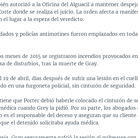
én autorizó a la Oficina del Alguacil a mantener despeja
Corte donde se realiza el juicio. La orden afecta a manif
 el lugar a la espera del veredicto.
ndados y policías antimotines fueron emplazados en toda
os meses de 2015 se registraron incendios provocados en
sa de disturbios, tras la muerte de Gray.
el 19 de abril, días después de sufrir una lesión en el cue
do en una furgoneta policial, sin cinturón de seguridad.
stiene que Porter debió haberle colocado el cinturón de 
médica cuando Grey la pidió. Por su parte, los abogados 
o es el responsable del deceso y aseguran que su client
 que el detenido solicitaba ayuda médica.
sia, Gray seguramente sufrió la sesión al golpearse con 