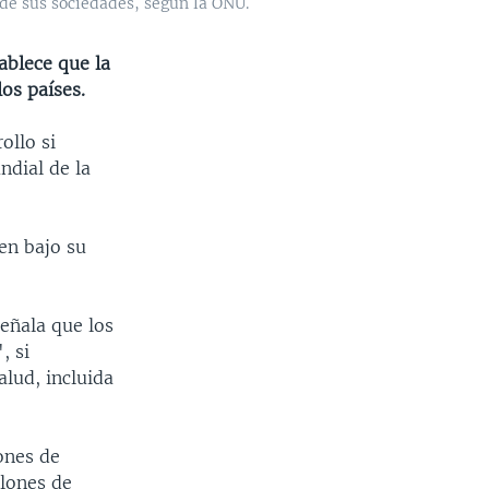
 de sus sociedades, según la ONU.
ablece que la
os países.
ollo si
ndial de la
en bajo su
eñala que los
, si
alud, incluida
ones de
llones de