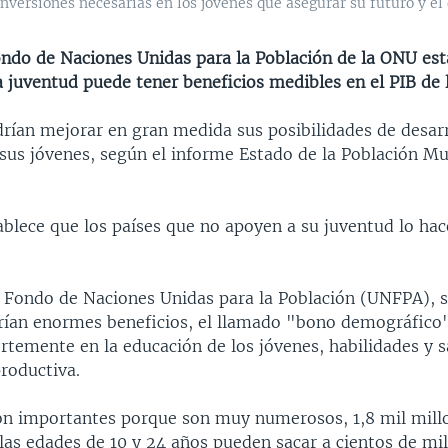
nversiones necesarias en los jóvenes que asegurar su futuro y el
ondo de Naciones Unidas para la Población de la ONU est
a juventud puede tener beneficios medibles en el PIB de l
rían mejorar en gran medida sus posibilidades de desarr
 sus jóvenes, según el informe Estado de la Población Mu
ablece que los países que no apoyen a su juventud lo hac
l Fondo de Naciones Unidas para la Población (UNFPA), s
rían enormes beneficios, el llamado "bono demográfico"
ertemente en la educación de los jóvenes, habilidades y s
productiva.
on importantes porque son muy numerosos, 1,8 mil mill
las edades de 10 y 24 años pueden sacar a cientos de mi