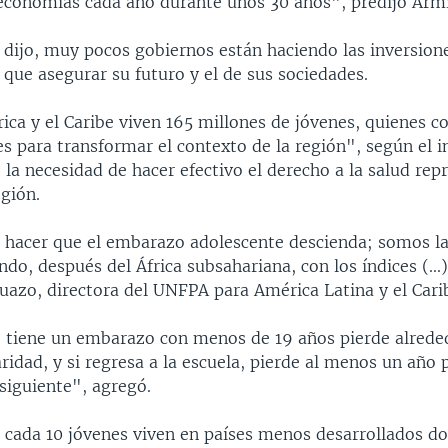
 economías cada año durante unos 30 años", predijo Arm
 dijo, muy pocos gobiernos están haciendo las inversion
 que asegurar su futuro y el de sus sociedades.
ca y el Caribe viven 165 millones de jóvenes, quienes c
s para transformar el contexto de la región", según el 
 la necesidad de hacer efectivo el derecho a la salud rep
egión.
hacer que el embarazo adolescente descienda; somos l
do, después del África subsahariana, con los índices (...
uazo, directora del UNFPA para América Latina y el Carib
 tiene un embarazo con menos de 19 años pierde alrede
ridad, y si regresa a la escuela, pierde al menos un año 
iguiente", agregó.
 cada 10 jóvenes viven en países menos desarrollados d