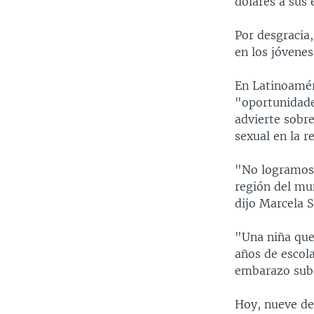
dólares a sus
Por desgracia,
en los jóvenes
En Latinoaméri
"oportunidade
advierte sobre
sexual en la r
"No logramos 
región del mun
dijo Marcela S
"Una niña que
años de escola
embarazo subs
Hoy, nueve de