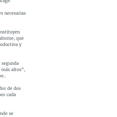
itage.
es necesarias
onstituyen
informe, que
roductiva y
a segunda
) más altos",
e..
dor de dos
por cada
onde se