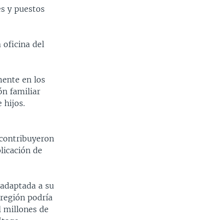
es y puestos
 oficina del
mente en los
ón familiar
 hijos.
 contribuyeron
licación de
, adaptada a su
 región podría
 millones de