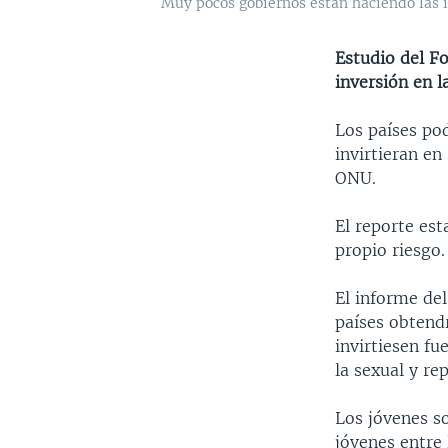
Muy pocos gobiernos están haciendo las i
Estudio del F
inversión en l
Los países pod
invirtieran en
ONU.
El reporte est
propio riesgo.
El informe de
países obtend
invirtiesen fu
la sexual y re
Los jóvenes s
jóvenes entre 