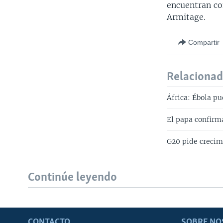
encuentran con
Armitage.
Compartir
Relaciona
África: Ébola pu
El papa confirma
G20 pide crecim
Continúe leyendo
CONTACTO
SOBRE NO