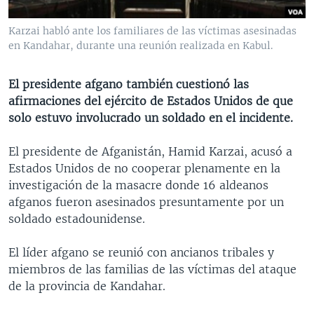
MULTIMEDIA
VENEZUELA
NICARAGUA
ECONOMÍA
Karzai habló ante los familiares de las víctimas asesinadas
PROGRAMAS TV
BRASIL
ENTRETENIMIENTO Y CULTURA
VIDEOS
en Kandahar, durante una reunión realizada en Kabul.
RADIO
TECNOLOGÍA
FOTOGRAFÍA
EL MUNDO AL DÍA
El presidente afgano también cuestionó las
DIRECT
DEPORTES
AUDIOS
FORO INTERAMERICANO
AVANCE INFORMATIVO
afirmaciones del ejército de Estados Unidos de que
DOCUMENTALES DE LA VOA
CIENCIA Y SALUD
VISIÓN 360
AUDIONOTICIAS
solo estuvo involucrado un soldado en el incidente.
LAS CLAVES
BUENOS DÍAS AMÉRICA
El presidente de Afganistán, Hamid Karzai, acusó a
Learning English
PANORAMA
ESTADOS UNIDOS AL DÍA
Estados Unidos de no cooperar plenamente en la
investigación de la masacre donde 16 aldeanos
SÍGANOS
EL MUNDO AL DÍA [RADIO]
afganos fueron asesinados presuntamente por un
FORO [RADIO]
soldado estadounidense.
DEPORTIVO INTERNACIONAL
El líder afgano se reunió con ancianos tribales y
Idiomas
NOTA ECONÓMICA
miembros de las familias de las víctimas del ataque
de la provincia de Kandahar.
ENTRETENIMIENTO