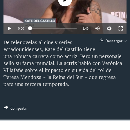
MULTIMEDIA
VENEZUELA
NICARAGUA
ECONOMÍA
PROGRAMAS TV
BRASIL
ENTRETENIMIENTO Y CULTURA
VIDEOS
RADIO
TECNOLOGÍA
FOTOGRAFÍA
EL MUNDO AL DÍA
0:00
1:46
DIRECT
DEPORTES
AUDIOS
FORO INTERAMERICANO
AVANCE INFORMATIVO
Descargar
De telenovelas al cine y series
DOCUMENTALES DE LA VOA
CIENCIA Y SALUD
VISIÓN 360
AUDIONOTICIAS
estadounidenses, Kate del Castillo tiene
una robusta carrera como actriz. Pero un personaje
LAS CLAVES
BUENOS DÍAS AMÉRICA
Learning English
selló su fama mundial. La actriz habló con Verónica
PANORAMA
ESTADOS UNIDOS AL DÍA
Villafañe sobre el impacto en su vida del rol de
Teresa Mendoza - la Reina del Sur - que regresa
SÍGANOS
EL MUNDO AL DÍA [RADIO]
para una tercera temporada.
FORO [RADIO]
DEPORTIVO INTERNACIONAL
Idiomas
Compartir
NOTA ECONÓMICA
ENTRETENIMIENTO