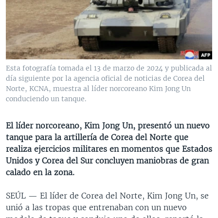
MULTIMEDIA
VENEZUELA
NICARAGUA
ECONOMÍA
PROGRAMAS TV
BRASIL
ENTRETENIMIENTO Y CULTURA
VIDEOS
RADIO
TECNOLOGÍA
FOTOGRAFÍA
EL MUNDO AL DÍA
DIRECT
DEPORTES
AUDIOS
FORO INTERAMERICANO
AVANCE INFORMATIVO
Esta fotografía tomada el 13 de marzo de 2024 y publicada al
día siguiente por la agencia oficial de noticias de Corea del
DOCUMENTALES DE LA VOA
CIENCIA Y SALUD
VISIÓN 360
AUDIONOTICIAS
Norte, KCNA, muestra al líder norcoreano Kim Jong Un
LAS CLAVES
BUENOS DÍAS AMÉRICA
conduciendo un tanque.
Learning English
PANORAMA
ESTADOS UNIDOS AL DÍA
El líder norcoreano, Kim Jong Un, presentó un nuevo
SÍGANOS
EL MUNDO AL DÍA [RADIO]
tanque para la artillería de Corea del Norte que
realiza ejercicios militares en momentos que Estados
FORO [RADIO]
Unidos y Corea del Sur concluyen maniobras de gran
DEPORTIVO INTERNACIONAL
calado en la zona.
Idiomas
NOTA ECONÓMICA
SEÚL —
El líder de Corea del Norte, Kim Jong Un, se
ENTRETENIMIENTO
unió a las tropas que entrenaban con un nuevo