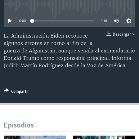
MULTIMEDIA
VENEZUELA
NICARAGUA
ECONOMÍA
No media source currently available
PROGRAMAS TV
BRASIL
ENTRETENIMIENTO Y CULTURA
VIDEOS
0:00
2:18
RADIO
TECNOLOGÍA
FOTOGRAFÍA
EL MUNDO AL DÍA
Descargar
La Administración Biden reconoce
DIRECT
DEPORTES
AUDIOS
FORO INTERAMERICANO
AVANCE INFORMATIVO
algunos errores en torno al fin de la
guerra de Afganistán, aunque señala al exmandatario
DOCUMENTALES DE LA VOA
CIENCIA Y SALUD
VISIÓN 360
AUDIONOTICIAS
Donald Trump como responsable principal. Informa
LAS CLAVES
BUENOS DÍAS AMÉRICA
Judith Martín Rodríguez desde la Voz de América.
Learning English
PANORAMA
ESTADOS UNIDOS AL DÍA
SÍGANOS
EL MUNDO AL DÍA [RADIO]
Compartir
FORO [RADIO]
DEPORTIVO INTERNACIONAL
Idiomas
NOTA ECONÓMICA
Episodios
ENTRETENIMIENTO