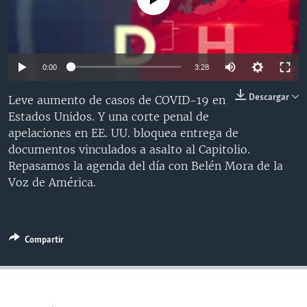
MULTIMEDIA
VENEZUELA
NICARAGUA
ECONOMÍA
PROGRAMAS TV
BRASIL
ENTRETENIMIENTO Y CULTURA
VIDEOS
RADIO
TECNOLOGÍA
FOTOGRAFÍA
EL MUNDO AL DÍA
0:00
3:28
DIRECT
DEPORTES
AUDIOS
FORO INTERAMERICANO
AVANCE INFORMATIVO
Descargar
Leve aumento de casos de COVID-19 en
DOCUMENTALES DE LA VOA
CIENCIA Y SALUD
VISIÓN 360
AUDIONOTICIAS
Estados Unidos. Y una corte penal de
apelaciones en EE. UU. bloquea entrega de
LAS CLAVES
BUENOS DÍAS AMÉRICA
Learning English
documentos vinculados a asalto al Capitolio.
PANORAMA
ESTADOS UNIDOS AL DÍA
Repasamos la agenda del día con Belén Mora de la
Voz de América.
SÍGANOS
EL MUNDO AL DÍA [RADIO]
FORO [RADIO]
DEPORTIVO INTERNACIONAL
Compartir
Idiomas
NOTA ECONÓMICA
ENTRETENIMIENTO