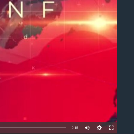
able
2:15