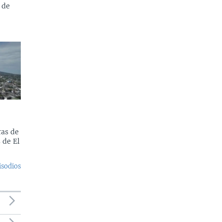
 de
as de
 de El
isodios